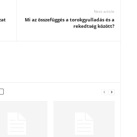
Next article
zat
Mi az összefüggés a torokgyulladás és a
rekedtség között?