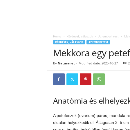
Home
Kérdések, válaszok
Az emberi test
Mek
KÉRDÉSEK, VÁLASZOK
AZ EMBERI TEST
Mekkora egy pete
By
Naturanet
-
Modified date: 2025-10-27
2
Anatómia és elhelyez
A petefészek (ovarium) páros, mandula 
oldalán helyezkedik el. Átlagosan 3–5 cm
seróza borítja, belső állományát kéreg (co