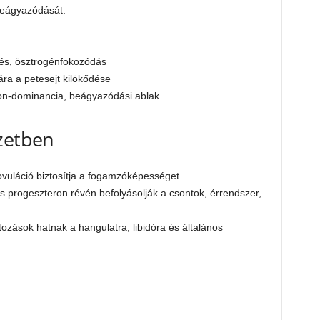
beágyazódását.
lelés, ösztrogénfokozódás
ára a petesejt kilökődése
eron-dominancia, beágyazódási ablak
ezetben
ovuláció biztosítja a fogamzóképességet.
 progeszteron révén befolyásolják a csontok, érrendszer,
zások hatnak a hangulatra, libidóra és általános