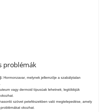
s problémák
):
Hormonzavar, melynek jellemzője a szabálytalan
.
 luteum vagy dermoid típusúak lehetnek; legtöbbjük
 okozhat.
asonló szövet petefészekben való megtelepedése, amely
 problémákat okozhat.