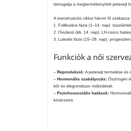
támogatja a megtermékenyített petesejt 
A menstruációs ciklus három fő szakasza:
1. Follikuláris fázis (1–14. nap): tüszőér
2. Ovuláció (kb. 14. nap): LH-csúcs hatás
3. Lutealis fázis (15–28. nap): progeszt
Funkciók a női szerv
–
Reprodukció:
A petesejt termelése és 
–
Hormonális szabályozás:
Ösztrogén és
bőr és idegrendszer működését.
–
Pszichoszociális hatások:
Hormonválto
közérzetre.