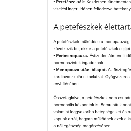
•
Petefészekrák:
Kezdetben tünetmentes le
vizelési inger. Időben felfedezve hatékon
A petefészkek életta
A petefészkek működése a menopauzáig a
következik be, ekkor a petefészkek sejtj
•
Perimenopauza:
Évtizedes átmeneti idő
hormonszintek ingadoznak.
•
Menopauza utáni állapot:
Az ösztrogén
kardiovaszkuláris kockázat. Gyógyszeres
enyhítésében.
Összefoglalva, a petefészkek nem csupán
hormonális központok is. Bemutattuk anató
valamint leggyakoribb betegségeiket és az
kapunk arról, hogyan működnek ezek a ku
a női egészség megőrzésében.