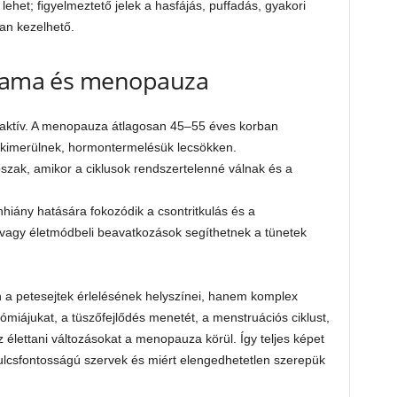
het; figyelmeztető jelek a hasfájás, puffadás, gyakori
yan kezelhető.
rtama és menopauza
ktív. A menopauza átlagosan 45–55 éves korban
ei kimerülnek, hormontermelésük lecsökken.
szak, amikor a ciklusok rendszertelenné válnak és a
hiány hatására fokozódik a csontritkulás és a
 vagy életmódbeli beavatkozások segíthetnek a tünetek
 a petesejtek érlelésének helyszínei, hanem komplex
miájukat, a tüszőfejlődés menetét, a menstruációs ciklust,
 élettani változásokat a menopauza körül. Így teljes képet
lcsfontosságú szervek és miért elengedhetetlen szerepük