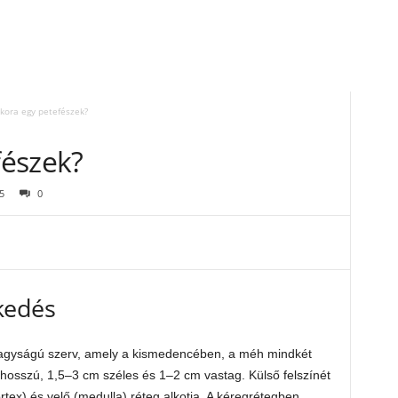
kora egy petefészek?
fészek?
5
0
kedés
nagyságú szerv, amely a kismedencében, a méh mindkét
 hosszú, 1,5–3 cm széles és 1–2 cm vastag. Külső felszínét
rtex) és velő (medulla) réteg alkotja. A kéregrétegben