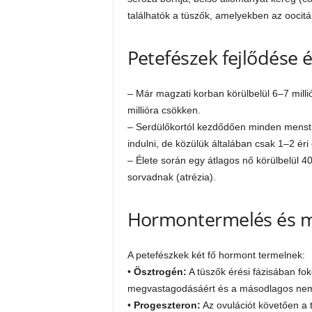
találhatók a tüszők, amelyekben az oocitá
Petefészek fejlődése 
– Már magzati korban körülbelül 6–7 millió
millióra csökken.
– Serdülőkortól kezdődően minden menst
indulni, de közülük általában csak 1–2 éri
– Élete során egy átlagos nő körülbelül 
sorvadnak (atrézia).
Hormontermelés és me
A petefészkek két fő hormont termelnek:
•
Ösztrogén:
A tüszők érési fázisában fok
megvastagodásáért és a másodlagos nemi 
•
Progeszteron:
Az ovulációt követően a t