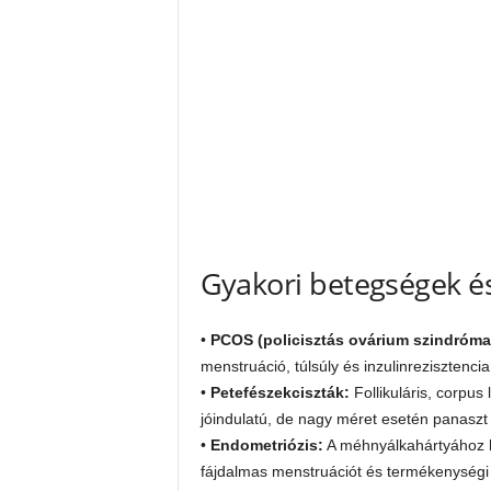
Gyakori betegségek é
•
PCOS (policisztás ovárium szindróma
menstruáció, túlsúly és inzulinrezisztencia
•
Petefészekciszták:
Follikuláris, corpus
jóindulatú, de nagy méret esetén panaszt
•
Endometriózis:
A méhnyálkahártyához h
fájdalmas menstruációt és termékenységi