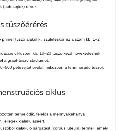
k (petesejtek) érnek.
és tüszőérérés
 primer tüsző alakul ki, születéskor ez a szám kb. 1–2
ruációs ciklusban kb. 10–20 tüsző kezd növekedésnek
 el a graaf-tüsző stádiumot.
400–500 petesejtet ovulál, miközben a fennmaradó tüszők
nstruációs ciklus
ozottan termelődik, felelős a méhnyálkahártya
jellegek kialakulásáért.
üszőből kialakuló sárgatest (corpus luteum) termeli, amely