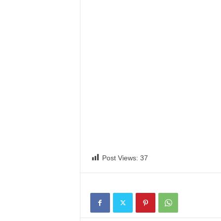
Post Views:
37