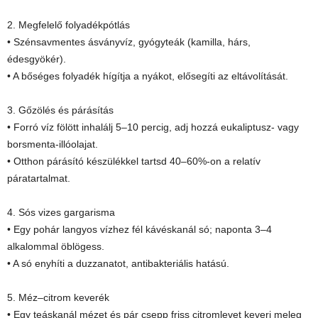
2. Megfelelő folyadékpótlás
• Szénsavmentes ásványvíz, gyógyteák (kamilla, hárs,
édesgyökér).
• A bőséges folyadék hígítja a nyákot, elősegíti az eltávolítását.
3. Gőzölés és párásítás
• Forró víz fölött inhalálj 5–10 percig, adj hozzá eukaliptusz- vagy
borsmenta-illóolajat.
• Otthon párásító készülékkel tartsd 40–60%-on a relatív
páratartalmat.
4. Sós vizes gargarisma
• Egy pohár langyos vízhez fél kávéskanál só; naponta 3–4
alkalommal öblögess.
• A só enyhíti a duzzanatot, antibakteriális hatású.
5. Méz–citrom keverék
• Egy teáskanál mézet és pár csepp friss citromlevet keverj meleg