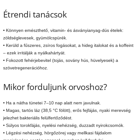
Étrendi tanácsok
• Könnyen emészthető, vitamin- és ásványianyag-dús ételek:
zöldséglevesek, gyümölcspürék.
• Kerüld a fűszeres, zsíros fogásokat, a hideg italokat és a koffeint
– ezek irritálják a nyálkahártyát.
• Fokozott fehérjebevitel (tojás, sovány hús, hüvelyesek) a
szövetregenerációhoz.
Mikor forduljunk orvoshoz?
• Ha a nátha tünetei 7–10 nap alatt nem javulnak.
• Magas, tartós láz (38,5 °C fölött), erős fejfájás, nyaki merevség
jelezhet bakteriális felülfertőződést.
• Súlyos torokfájás, nyelési nehézség, duzzadt nyirokcsomók.
• Légzési nehézség, hörgőzörej vagy mellkasi fájdalom