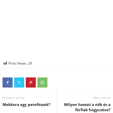
Post Views:
28
Previous article
Next article
Mekkora egy petefészek?
Milyen hosszú a nők és a
férfiak húgycsöve?