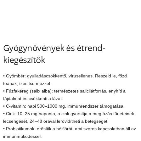
Gyógynövények és étrend-
kiegészítők
• Gyömbér: gyulladáscsökkentő, vírusellenes. Reszeld le, főzd
teának, ízesítsd mézzel.
• Fűzfakéreg (salix alba): természetes salicilátforrás, enyhíti a
fájdalmat és csökkenti a lázat.
• C-vitamin: napi 500–1000 mg, immunrendszer támogatása.
• Cink: 10–25 mg naponta; a cink gyorsítja a megfázás tüneteinek
lecsengését, 24–48 órával lerövidítheti a betegséget.
• Probiotikumok: erősítik a bélflórát, ami szoros kapcsolatban áll az
immunműködéssel.