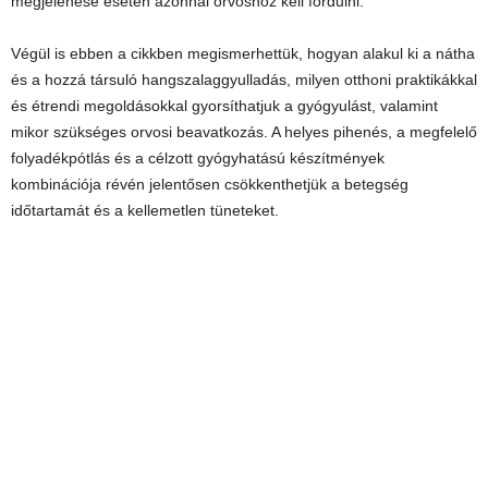
megjelenése esetén azonnal orvoshoz kell fordulni.
Végül is ebben a cikkben megismerhettük, hogyan alakul ki a nátha
és a hozzá társuló hangszalaggyulladás, milyen otthoni praktikákkal
és étrendi megoldásokkal gyorsíthatjuk a gyógyulást, valamint
mikor szükséges orvosi beavatkozás. A helyes pihenés, a megfelelő
folyadékpótlás és a célzott gyógyhatású készítmények
kombinációja révén jelentősen csökkenthetjük a betegség
időtartamát és a kellemetlen tüneteket.