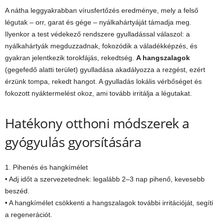
A nátha leggyakrabban vírusfertőzés eredménye, mely a felső
légutak – orr, garat és gége – nyálkahártyáját támadja meg.
Ilyenkor a test védekező rendszere gyulladással válaszol: a
nyálkahártyák megduzzadnak, fokozódik a váladékképzés, és
gyakran jelentkezik torokfájás, rekedtség.
A hangszalagok
(gegefedő alatti terület) gyulladása akadályozza a rezgést, ezért
érzünk tompa, rekedt hangot. A gyulladás lokális vérbőséget és
fokozott nyáktermelést okoz, ami tovább irritálja a légutakat.
Hatékony otthoni módszerek a
gyógyulás gyorsítására
1. Pihenés és hangkímélet
• Adj időt a szervezetednek: legalább 2–3 nap pihenő, kevesebb
beszéd.
• A hangkímélet csökkenti a hangszalagok további irritációját, segíti
a regenerációt.