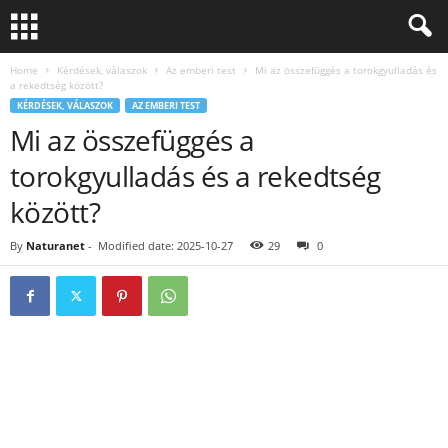
Home
Kérdések, válaszok
Az emberi test
Mi az összefüggés a torokgyulladás és
a rekedtség között?
KÉRDÉSEK, VÁLASZOK
AZ EMBERI TEST
Mi az összefüggés a
torokgyulladás és a rekedtség
között?
By
Naturanet
-
Modified date: 2025-10-27
29
0