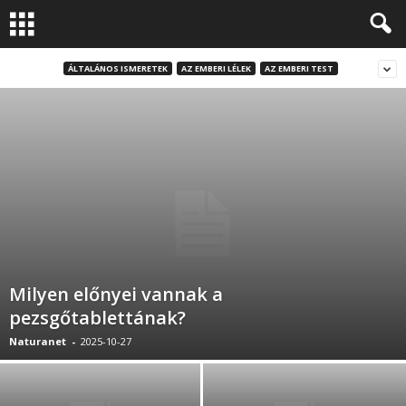
ÁLTALÁNOS ISMERETEK
AZ EMBERI LÉLEK
AZ EMBERI TEST
Milyen előnyei vannak a
pezsgőtablettának?
Naturanet
-
2025-10-27