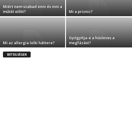
Miért nem szabad enni és inni a
műtét előtt?
Mi a priznic?
Gyógyítja-e a húsleves a
Mi az allergia lelki háttere?
megfázást?
BETEGSÉGEK