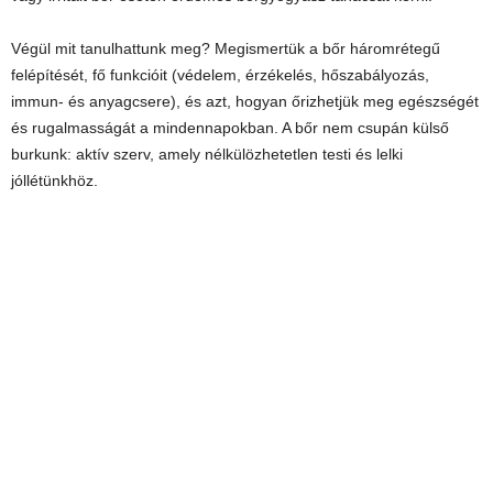
Végül mit tanulhattunk meg? Megismertük a bőr háromrétegű
felépítését, fő funkcióit (védelem, érzékelés, hőszabályozás,
immun- és anyagcsere), és azt, hogyan őrizhetjük meg egészségét
és rugalmasságát a mindennapokban. A bőr nem csupán külső
burkunk: aktív szerv, amely nélkülözhetetlen testi és lelki
jóllétünkhöz.