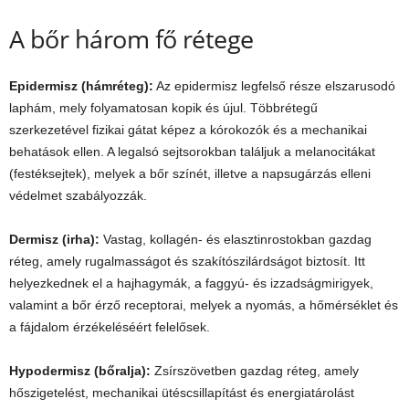
A bőr három fő rétege
Epidermisz (hámréteg):
Az epidermisz legfelső része elszarusodó
laphám, mely folyamatosan kopik és újul. Többrétegű
szerkezetével fizikai gátat képez a kórokozók és a mechanikai
behatások ellen. A legalsó sejtsorokban találjuk a melanocitákat
(festéksejtek), melyek a bőr színét, illetve a napsugárzás elleni
védelmet szabályozzák.
Dermisz (irha):
Vastag, kollagén- és elasztinrostokban gazdag
réteg, amely rugalmasságot és szakítószilárdságot biztosít. Itt
helyezkednek el a hajhagymák, a faggyú- és izzadságmirigyek,
valamint a bőr érző receptorai, melyek a nyomás, a hőmérséklet és
a fájdalom érzékeléséért felelősek.
Hypodermisz (bőralja):
Zsírszövetben gazdag réteg, amely
hőszigetelést, mechanikai ütéscsillapítást és energiatárolást