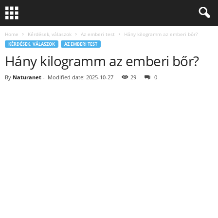
Home
Kérdések, válaszok
Az emberi test
Hány kilogramm az emberi bőr?
KÉRDÉSEK, VÁLASZOK
AZ EMBERI TEST
Hány kilogramm az emberi bőr?
By
Naturanet
-
Modified date: 2025-10-27
29
0