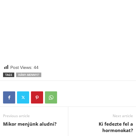
Post Views:
44
TAGS
HÁNY-MENNYI?
Previous article
Next article
Mikor menjünk aludni?
Ki fedezte fel a
hormonokat?