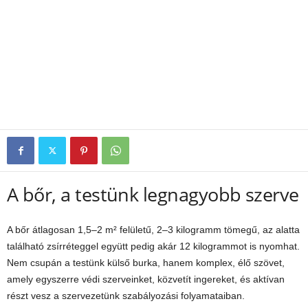
A bőr, a testünk legnagyobb szerve
A bőr átlagosan 1,5–2 m² felületű, 2–3 kilogramm tömegű, az alatta
található zsírréteggel együtt pedig akár 12 kilogrammot is nyomhat.
Nem csupán a testünk külső burka, hanem komplex, élő szövet,
amely egyszerre védi szerveinket, közvetít ingereket, és aktívan
részt vesz a szervezetünk szabályozási folyamataiban.