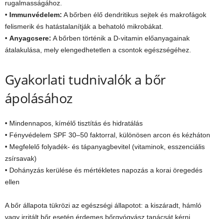
rugalmasságához.
•
Immunvédelem:
A bőrben élő dendritikus sejtek és makrofágok
felismerik és hatástalanítják a behatoló mikrobákat.
•
Anyagcsere:
A bőrben történik a D-vitamin előanyagainak
átalakulása, mely elengedhetetlen a csontok egészségéhez.
Gyakorlati tudnivalók a bőr
ápolásához
• Mindennapos, kímélő tisztítás és hidratálás
• Fényvédelem SPF 30–50 faktorral, különösen arcon és kézháton
• Megfelelő folyadék- és tápanyagbevitel (vitaminok, esszenciális
zsírsavak)
• Dohányzás kerülése és mértékletes napozás a korai öregedés
ellen
A bőr állapota tükrözi az egészségi állapotot: a kiszáradt, hámló
vagy irritált bőr esetén érdemes bőrgyógyász tanácsát kérni.