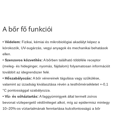
A bőr fő funkciói
•
Védelem:
Fizikai, kémiai és mikrobiológiai akadályt képez a
kórokozók, UV-sugárzás, vegyi anyagok és mechanikai behatások
ellen.
•
Szenzoros közvetítés:
A bőrben található többféle receptor
(meleg- és hideginger, nyomás, fájdalom) folyamatosan információt
továbbít az idegrendszer felé.
•
Hőszabályozás:
A bőr vérereinek tágulása vagy szűkülése,
valamint az izzadság kiválasztása révén a testhőmérsékletet +-0,1
°C pontossággal szabályozza.
•
Víz- és sóháztartás:
A faggyúmirigyek által termelt zsíros
bevonat vízlepergető védőréteget alkot, míg az epidermisz mintegy
10–20%-os víztartalmának fenntartása kulcsfontosságú a bőr