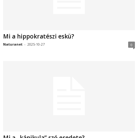
Mi a hippokratészi eskü?
Naturanet
-
2025-10-27
0
Mi a „kánikula” szó eredete?