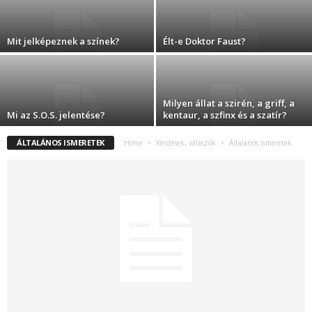
Mit jelképeznek a színek?
Élt-e Doktor Faust?
Milyen állat a szirén, a griff, a
Mi az S.O.S. jelentése?
kentaur, a szfinx és a szatír?
ÁLTALÁNOS ISMERETEK
Home
Kérdések, válaszok
Általános ismeretek