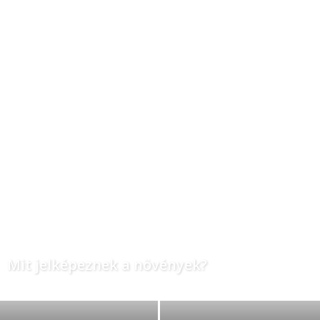
Mit jelképeznek a növények?
Naturanet
-
2025-10-27