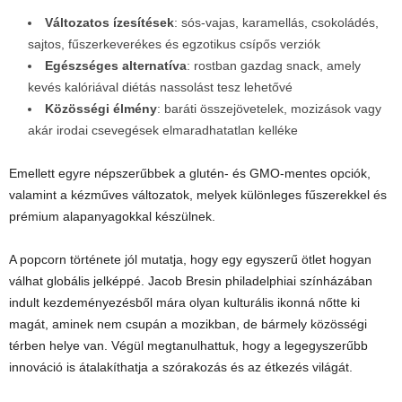
Változatos ízesítések
: sós-vajas, karamellás, csokoládés,
sajtos, fűszerkeverékes és egzotikus csípős verziók
Egészséges alternatíva
: rostban gazdag snack, amely
kevés kalóriával diétás nassolást tesz lehetővé
Közösségi élmény
: baráti összejövetelek, mozizások vagy
akár irodai csevegések elmaradhatatlan kelléke
Emellett egyre népszerűbbek a glutén- és GMO-mentes opciók,
valamint a kézműves változatok, melyek különleges fűszerekkel és
prémium alapanyagokkal készülnek.
A popcorn története jól mutatja, hogy egy egyszerű ötlet hogyan
válhat globális jelképpé. Jacob Bresin philadelphiai színházában
indult kezdeményezésből mára olyan kulturális ikonná nőtte ki
magát, aminek nem csupán a mozikban, de bármely közösségi
térben helye van. Végül megtanulhattuk, hogy a legegyszerűbb
innováció is átalakíthatja a szórakozás és az étkezés világát.