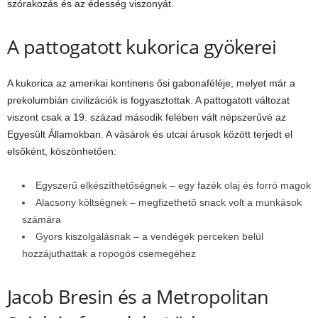
szórakozás és az édesség viszonyát.
A pattogatott kukorica gyökerei
A kukorica az amerikai kontinens ősi gabonaféléje, melyet már a
prekolumbián civilizációk is fogyasztottak. A pattogatott változat
viszont csak a 19. század második felében vált népszerűvé az
Egyesült Államokban. A vásárok és utcai árusok között terjedt el
elsőként, köszönhetően:
Egyszerű elkészíthetőségnek – egy fazék olaj és forró magok
Alacsony költségnek – megfizethető snack volt a munkások
számára
Gyors kiszolgálásnak – a vendégek perceken belül
hozzájuthattak a ropogós csemegéhez
Jacob Bresin és a Metropolitan