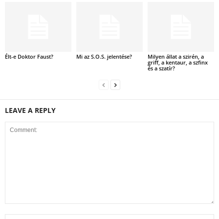
Élt-e Doktor Faust?
Mi az S.O.S. jelentése?
Milyen állat a szirén, a
griff, a kentaur, a szfinx
és a szatír?
LEAVE A REPLY