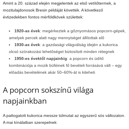
Amint a 20. század elején megjelentek az első vetítőtermek, a
mozitulajdonosok Bresin példáját követték. A következő
évtizedekben fontos mérföldkövek születtek:
1920-as évek
: megérkeztek a gőznyomásos popcorn-gépek,
amelyek percek alatt nagy mennyiséget állítottak elő
1930-as évek
: a gazdasági világválság idején a kukorica
olcsó szórakozási lehetőséget biztosított minden rétegnek
1950-es évektől napjainkig
: a popcorn és üdítő
kombinációja a mozik büféinek fő bevételi forrásává vált – egy
előadás bevételének akár 50–60%-át is kiteheti
A popcorn sokszínű világa
napjainkban
A pattogatott kukorica messze túlmutat az egyszerű sós változaton.
A mai kínálatban szerepelnek: