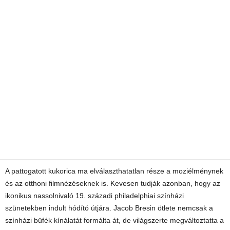
A pattogatott kukorica ma elválaszthatatlan része a moziélménynek
és az otthoni filmnézéseknek is. Kevesen tudják azonban, hogy az
ikonikus nassolnivaló 19. századi philadelphiai színházi
szünetekben indult hódító útjára. Jacob Bresin ötlete nemcsak a
színházi büfék kínálatát formálta át, de világszerte megváltoztatta a