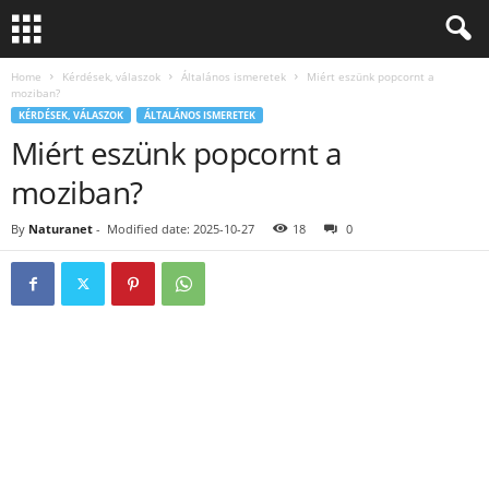
Home
Kérdések, válaszok
Általános ismeretek
Miért eszünk popcornt a
moziban?
KÉRDÉSEK, VÁLASZOK
ÁLTALÁNOS ISMERETEK
Miért eszünk popcornt a
moziban?
By
Naturanet
-
Modified date: 2025-10-27
18
0