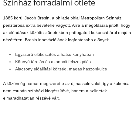
Színház forradalmi ötlete
1885 körül Jacob Bresin, a philadelphiai Metropolitan Színház
pénztárosa extra bevételre vágyott. Arra a megoldásra jutott, hogy
az előadások közötti szünetekben pattogatott kukoricát árul majd a
nézőtéren. Bresin innovációjának legfontosabb előnyei:
Egyszerű előkészítés a hátsó konyhában
Könnyű tárolás és azonnali felszolgálás
Alacsony előállítási költség, magas haszonkulcs
A közönség hamar megszerette az új nassolnivalót, így a kukorica
nem csupán színházi kiegészítővé, hanem a szünetek
elmaradhatatlan részévé vált.