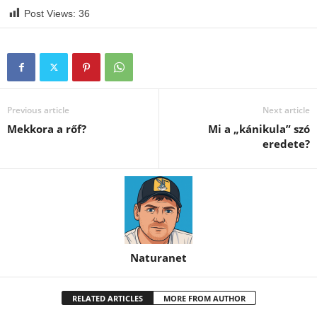
Post Views:
36
Previous article
Next article
Mekkora a rőf?
Mi a „kánikula” szó
eredete?
Naturanet
RELATED ARTICLES
MORE FROM AUTHOR