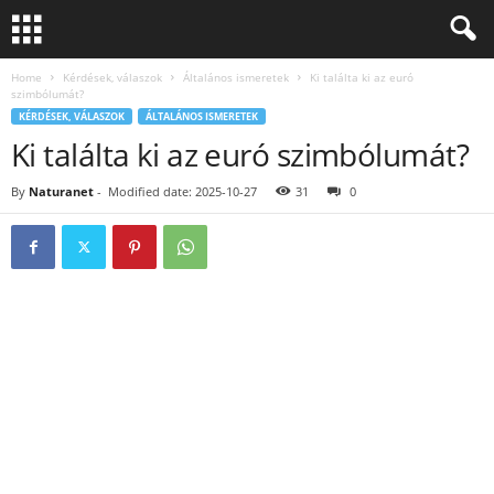
Home
Kérdések, válaszok
Általános ismeretek
Ki találta ki az euró
szimbólumát?
KÉRDÉSEK, VÁLASZOK
ÁLTALÁNOS ISMERETEK
Ki találta ki az euró szimbólumát?
By
Naturanet
-
Modified date: 2025-10-27
31
0