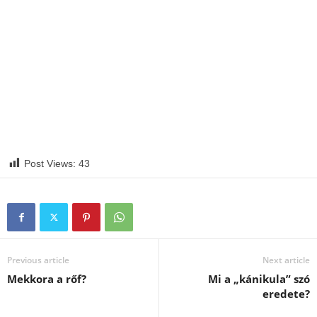
Post Views:
43
Previous article
Next article
Mekkora a rőf?
Mi a „kánikula” szó
eredete?