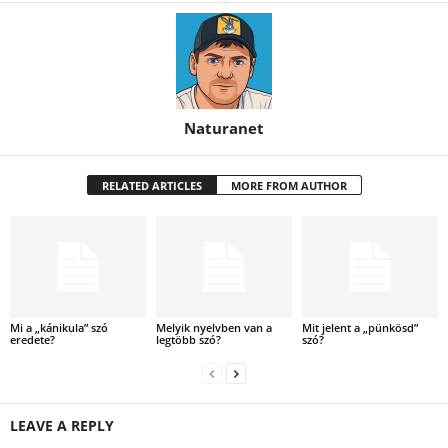
Naturanet
RELATED ARTICLES
MORE FROM AUTHOR
Mi a „kánikula” szó
Melyik nyelvben van a
Mit jelent a „pünkösd”
eredete?
legtöbb szó?
szó?
LEAVE A REPLY