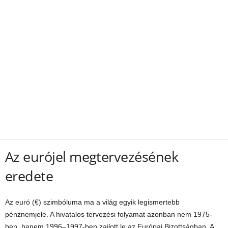
Az eurójel megtervezésének
eredete
Az euró (€) szimbóluma ma a világ egyik legismertebb
pénznemjele. A hivatalos tervezési folyamat azonban nem 1975-
ben, hanem 1996–1997-ben zajlott le az Európai Bizottságban. A