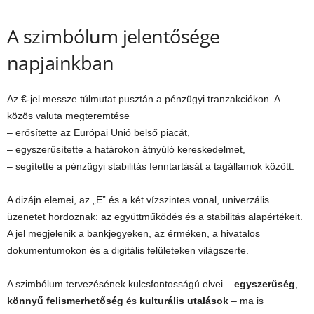
A szimbólum jelentősége
napjainkban
Az €-jel messze túlmutat pusztán a pénzügyi tranzakciókon. A
közös valuta megteremtése
– erősítette az Európai Unió belső piacát,
– egyszerűsítette a határokon átnyúló kereskedelmet,
– segítette a pénzügyi stabilitás fenntartását a tagállamok között.
A dizájn elemei, az „E” és a két vízszintes vonal, univerzális
üzenetet hordoznak: az együttműködés és a stabilitás alapértékeit.
A jel megjelenik a bankjegyeken, az érméken, a hivatalos
dokumentumokon és a digitális felületeken világszerte.
A szimbólum tervezésének kulcsfontosságú elvei –
egyszerűség
,
könnyű felismerhetőség
és
kulturális utalások
– ma is