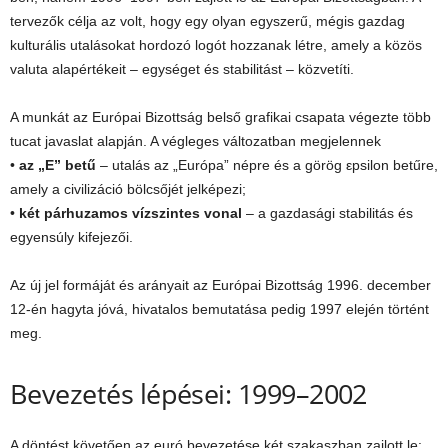
tervezők célja az volt, hogy egy olyan egyszerű, mégis gazdag
kulturális utalásokat hordozó logót hozzanak létre, amely a közös
valuta alapértékeit – egységet és stabilitást – közvetíti.
A munkát az Európai Bizottság belső grafikai csapata végezte több
tucat javaslat alapján. A végleges változatban megjelennek
•
az „E” betű
– utalás az „Európa” népre és a görög εpsilon betűre,
amely a civilizáció bölcsőjét jelképezi;
•
két párhuzamos vízszintes vonal
– a gazdasági stabilitás és
egyensúly kifejezői.
Az új jel formáját és arányait az Európai Bizottság 1996. december
12-én hagyta jóvá, hivatalos bemutatása pedig 1997 elején történt
meg.
Bevezetés lépései: 1999–2002
A döntést követően az euró bevezetése két szakaszban zajlott le: