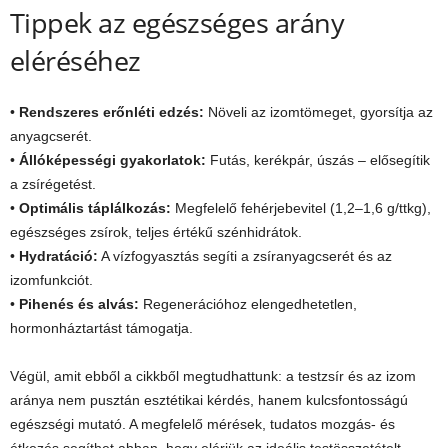
Tippek az egészséges arány
eléréséhez
•
Rendszeres erőnléti edzés:
Növeli az izomtömeget, gyorsítja az
anyagcserét.
•
Állóképességi gyakorlatok:
Futás, kerékpár, úszás – elősegítik
a zsírégetést.
•
Optimális táplálkozás:
Megfelelő fehérjebevitel (1,2–1,6 g/ttkg),
egészséges zsírok, teljes értékű szénhidrátok.
•
Hydratáció:
A vízfogyasztás segíti a zsíranyagcserét és az
izomfunkciót.
•
Pihenés és alvás:
Regenerációhoz elengedhetetlen,
hormonháztartást támogatja.
Végül, amit ebből a cikkből megtudhattunk: a testzsír és az izom
aránya nem pusztán esztétikai kérdés, hanem kulcsfontosságú
egészségi mutató. A megfelelő mérések, tudatos mozgás- és