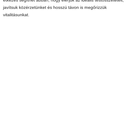
étkezés segíthet abban, hogy elérjük az ideális testösszetételt,
javítsuk közérzetünket és hosszú távon is megőrizzük
vitalitásunkat.