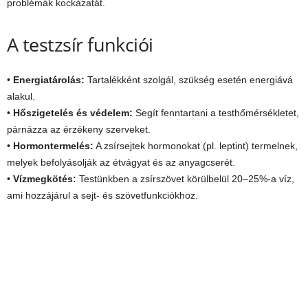
problémák kockázatát.
A testzsír funkciói
•
Energiatárolás:
Tartalékként szolgál, szükség esetén energiává
alakul.
•
Hőszigetelés és védelem:
Segít fenntartani a testhőmérsékletet,
párnázza az érzékeny szerveket.
•
Hormontermelés:
A zsírsejtek hormonokat (pl. leptint) termelnek,
melyek befolyásolják az étvágyat és az anyagcserét.
•
Vízmegkötés:
Testünkben a zsírszövet körülbelül 20–25%-a víz,
ami hozzájárul a sejt- és szövetfunkciókhoz.