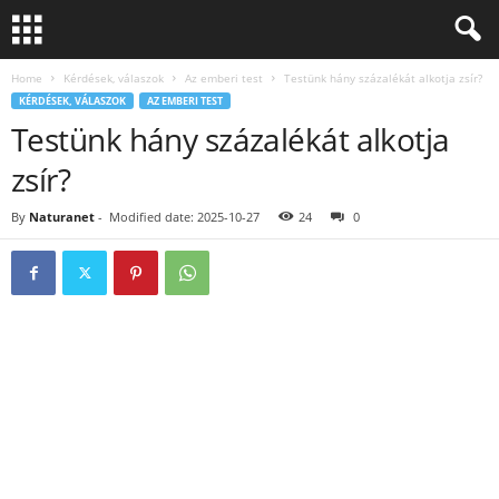
Home
Kérdések, válaszok
Az emberi test
Testünk hány százalékát alkotja zsír?
KÉRDÉSEK, VÁLASZOK
AZ EMBERI TEST
Testünk hány százalékát alkotja
zsír?
By
Naturanet
-
Modified date: 2025-10-27
24
0