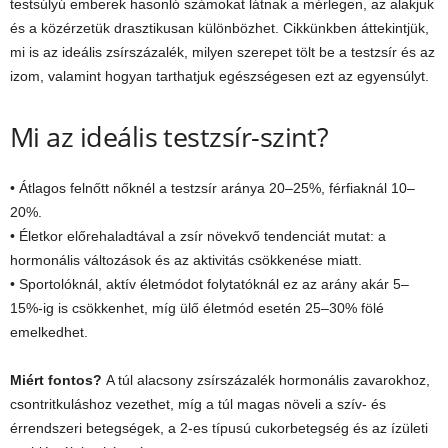
testsúlyú emberek hasonló számokat látnak a mérlegen, az alakjuk
és a közérzetük drasztikusan különbözhet. Cikkünkben áttekintjük,
mi is az ideális zsírszázalék, milyen szerepet tölt be a testzsír és az
izom, valamint hogyan tarthatjuk egészségesen ezt az egyensúlyt.
Mi az ideális testzsír-szint?
• Átlagos felnőtt nőknél a testzsír aránya 20–25%, férfiaknál 10–
20%.
• Életkor előrehaladtával a zsír növekvő tendenciát mutat: a
hormonális változások és az aktivitás csökkenése miatt.
• Sportolóknál, aktív életmódot folytatóknál ez az arány akár 5–
15%-ig is csökkenhet, míg ülő életmód esetén 25–30% fölé
emelkedhet.
Miért fontos?
A túl alacsony zsírszázalék hormonális zavarokhoz,
csontritkuláshoz vezethet, míg a túl magas növeli a szív- és
érrendszeri betegségek, a 2-es típusú cukorbetegség és az ízületi