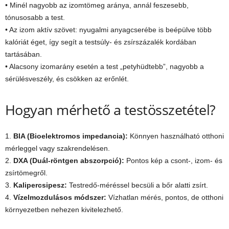
• Minél nagyobb az izomtömeg aránya, annál feszesebb,
tónusosabb a test.
• Az izom aktív szövet: nyugalmi anyagcserébe is beépülve több
kalóriát éget, így segít a testsúly- és zsírszázalék kordában
tartásában.
• Alacsony izomarány esetén a test „petyhüdtebb”, nagyobb a
sérülésveszély, és csökken az erőnlét.
Hogyan mérhető a testösszetétel?
1.
BIA (Bioelektromos impedancia):
Könnyen használható otthoni
mérleggel vagy szakrendelésen.
2.
DXA (Duál-röntgen abszorpció):
Pontos kép a csont-, izom- és
zsírtömegről.
3.
Kalipercsipesz:
Testredő-méréssel becsüli a bőr alatti zsírt.
4.
Vízelmozdulásos módszer:
Vízhatlan mérés, pontos, de otthoni
környezetben nehezen kivitelezhető.