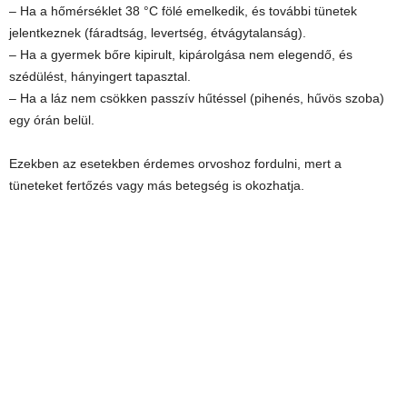
– Ha a hőmérséklet 38 °C fölé emelkedik, és további tünetek
jelentkeznek (fáradtság, levertség, étvágytalanság).
– Ha a gyermek bőre kipirult, kipárolgása nem elegendő, és
szédülést, hányingert tapasztal.
– Ha a láz nem csökken passzív hűtéssel (pihenés, hűvös szoba)
egy órán belül.
Ezekben az esetekben érdemes orvoshoz fordulni, mert a
tüneteket fertőzés vagy más betegség is okozhatja.