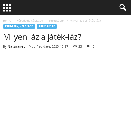
Home
Kérdések, válaszok
Betegségek
Milyen láz a játék-láz?
KÉRDÉSEK, VÁLASZOK
BETEGSÉGEK
Milyen láz a játék-láz?
By
Naturanet
-
Modified date: 2025-10-27
23
0