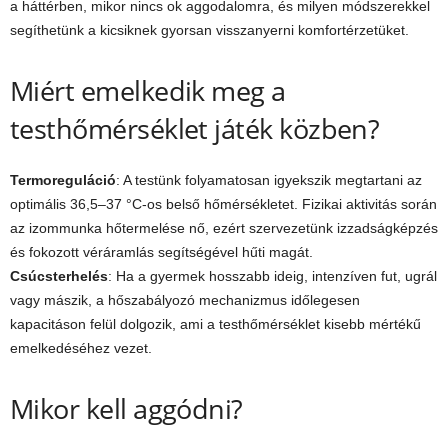
a háttérben, mikor nincs ok aggodalomra, és milyen módszerekkel
segíthetünk a kicsiknek gyorsan visszanyerni komfortérzetüket.
Miért emelkedik meg a
testhőmérséklet játék közben?
Termoreguláció
: A testünk folyamatosan igyekszik megtartani az
optimális 36,5–37 °C-os belső hőmérsékletet. Fizikai aktivitás során
az izommunka hőtermelése nő, ezért szervezetünk izzadságképzés
és fokozott véráramlás segítségével hűti magát.
Csúcsterhelés
: Ha a gyermek hosszabb ideig, intenzíven fut, ugrál
vagy mászik, a hőszabályozó mechanizmus időlegesen
kapacitáson felül dolgozik, ami a testhőmérséklet kisebb mértékű
emelkedéséhez vezet.
Mikor kell aggódni?