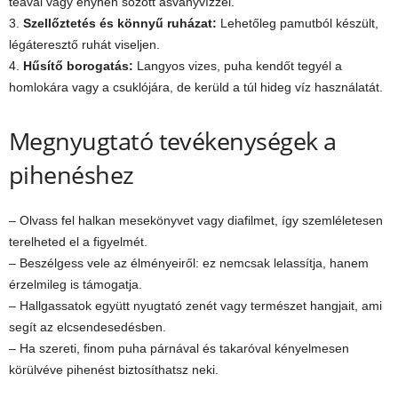
teával vagy enyhén sózott ásványvízzel.
3.
Szellőztetés és könnyű ruházat:
Lehetőleg pamutból készült,
légáteresztő ruhát viseljen.
4.
Hűsítő borogatás:
Langyos vizes, puha kendőt tegyél a
homlokára vagy a csuklójára, de kerüld a túl hideg víz használatát.
Megnyugtató tevékenységek a
pihenéshez
– Olvass fel halkan mesekönyvet vagy diafilmet, így szemléletesen
terelheted el a figyelmét.
– Beszélgess vele az élményeiről: ez nemcsak lelassítja, hanem
érzelmileg is támogatja.
– Hallgassatok együtt nyugtató zenét vagy természet hangjait, ami
segít az elcsendesedésben.
– Ha szereti, finom puha párnával és takaróval kényelmesen
körülvéve pihenést biztosíthatsz neki.