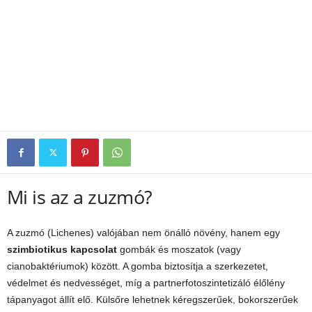
Mi is az a zuzmó?
A zuzmó (Lichenes) valójában nem önálló növény, hanem egy
szimbiotikus kapcsolat
gombák és moszatok (vagy
cianobaktériumok) között. A gomba biztosítja a szerkezetet,
védelmet és nedvességet, míg a partnerfotoszintetizáló élőlény
tápanyagot állít elő. Külsőre lehetnek kéregszerűek, bokorszerűek