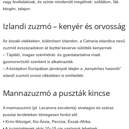
vagy levélalakúak, és szinte mindenütt megélnek: sziklákon, fák
kérgén, talajon.
Izlandi zuzmó – kenyér és orvosság
Az északi vidékeken, különösen Izlandon, a Cetraria islandica nevű
zuzmót évszázadokon át liszttel keverve sütötték kenyernek.
– Tápláló, magas szénhidrát- és gyantatartalma miatt
gyomorerősítő szerként is alkalmazták.
– A középkori Európában járványok idején a „kenyérhez hasonló”
izlandi zuzmót orvosi cikkekben is említették.
Mannazuzmó a puszták kincse
A mannazuzmó (pl. Lecanora esculenta) sivatagos és száraz
pusztai területeken tömegesen fordul elő:
• Krím-félsziget, Kis-Ázsia, Perzsia, Észak-Afrika.
• A zuzmórétegek akár 10–15 cm vastagok lehetnek.