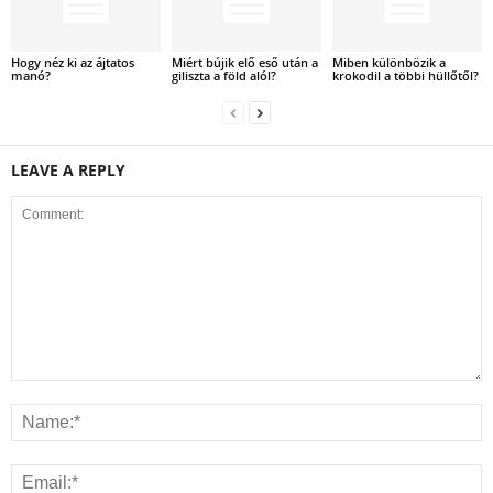
Hogy néz ki az ájtatos
Miért bújik elő eső után a
Miben különbözik a
manó?
giliszta a föld alól?
krokodil a többi hüllőtől?
LEAVE A REPLY