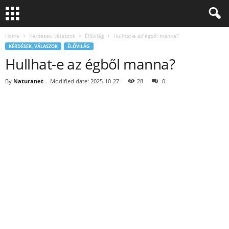
Home
Kérdések, válaszok
Élővilág
Hullhat-e az égből manna?
KÉRDÉSEK, VÁLASZOK
ÉLŐVILÁG
Hullhat-e az égből manna?
By
Naturanet
-
Modified date: 2025-10-27
28
0