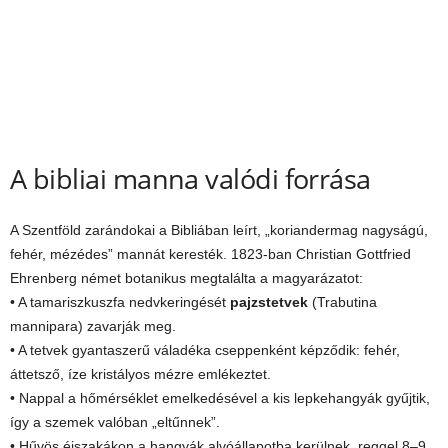
A bibliai manna valódi forrása
A Szentföld zarándokai a Bibliában leírt, „koriandermag nagyságú,
fehér, mézédes” mannát keresték. 1823-ban Christian Gottfried
Ehrenberg német botanikus megtalálta a magyarázatot:
• A tamariszkuszfa nedvkeringését
pajzstetvek
(Trabutina
mannipara) zavarják meg.
• A tetvek gyantaszerű váladéka cseppenként képződik: fehér,
áttetsző, íze kristályos mézre emlékeztet.
• Nappal a hőmérséklet emelkedésével a kis lepkehangyák gyűjtik,
így a szemek valóban „eltűnnek”.
• Hűvös éjszakákon a hangyák alvóállapotba kerülnek, reggel 8–9