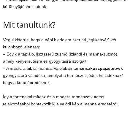
körül gyűjtéshez jutunk.
Mit tanultunk?
Végül kiderült, hogy a népi hiedelem szerinti „égi kenyér” két
különböző jelenség:
– Egyik a tápláló, lisztszerű zuzmó (izlandi és manna-zuzmó),
amely kenyérsütésre és gyógyításra szolgált.
– A másik, a bibliai manna, valójában
tamariszkuszpajzstetvek
gyöngyszerű váladéka, amelyet a természet „édes hulladéknak”
hagy a korai ébredőknek.
Így a történelmi mítosz és a modern természetkutatás
találkozásából bontakozik ki a valódi kép a manna eredetéről.