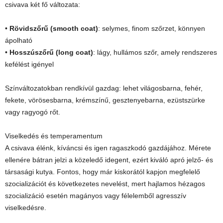
csivava két fő változata:
•
Rövidszőrű (smooth coat)
: selymes, finom szőrzet, könnyen
ápolható
•
Hosszúszőrű (long coat)
: lágy, hullámos szőr, amely rendszeres
kefélést igényel
Színváltozatokban rendkívül gazdag: lehet világosbarna, fehér,
fekete, vörösesbarna, krémszínű, gesztenyebarna, ezüstszürke
vagy ragyogó rőt.
Viselkedés és temperamentum
A csivava élénk, kíváncsi és igen ragaszkodó gazdájához. Mérete
ellenére bátran jelzi a közeledő idegent, ezért kiváló apró jelző- és
társasági kutya. Fontos, hogy már kiskorától kapjon megfelelő
szocializációt és következetes nevelést, mert hajlamos hézagos
szocializáció esetén magányos vagy félelemből agresszív
viselkedésre.