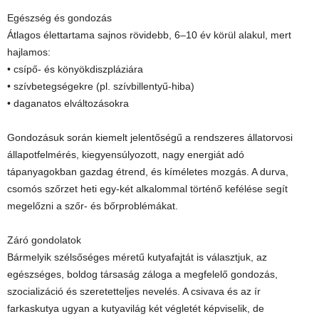
Egészség és gondozás
Átlagos élettartama sajnos rövidebb, 6–10 év körül alakul, mert
hajlamos:
• csípő- és könyökdiszpláziára
• szívbetegségekre (pl. szívbillentyű-hiba)
• daganatos elváltozásokra
Gondozásuk során kiemelt jelentőségű a rendszeres állatorvosi
állapotfelmérés, kiegyensúlyozott, nagy energiát adó
tápanyagokban gazdag étrend, és kíméletes mozgás. A durva,
csomós szőrzet heti egy-két alkalommal történő kefélése segít
megelőzni a szőr- és bőrproblémákat.
Záró gondolatok
Bármelyik szélsőséges méretű kutyafajtát is választjuk, az
egészséges, boldog társaság záloga a megfelelő gondozás,
szocializáció és szeretetteljes nevelés. A csivava és az ír
farkaskutya ugyan a kutyavilág két végletét képviselik, de