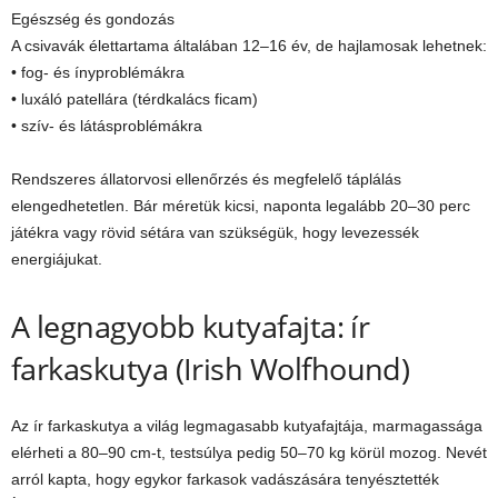
Egészség és gondozás
A csivavák élettartama általában 12–16 év, de hajlamosak lehetnek:
• fog- és ínyproblémákra
• luxáló patellára (térdkalács ficam)
• szív- és látásproblémákra
Rendszeres állatorvosi ellenőrzés és megfelelő táplálás
elengedhetetlen. Bár méretük kicsi, naponta legalább 20–30 perc
játékra vagy rövid sétára van szükségük, hogy levezessék
energiájukat.
A legnagyobb kutyafajta: ír
farkaskutya (Irish Wolfhound)
Az ír farkaskutya a világ legmagasabb kutyafajtája, marmagassága
elérheti a 80–90 cm-t, testsúlya pedig 50–70 kg körül mozog. Nevét
arról kapta, hogy egykor farkasok vadászására tenyésztették