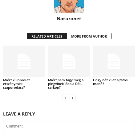
Naturanet
RELATED ARTICLES
MORE FROM AUTHOR
Miért különös az
Miért nem fagy meg a
Hogy néz ki az ájtatos
erszényesek
pingvinek lába a Déli-
manó?
szaporodása?
sarkon?
LEAVE A REPLY