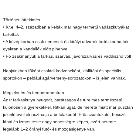
Történeti áttekintés
• Kr.e. 4–2. században a kelták már nagy termetű vadászkutyákat
tartottak
• A középkorban csak nemesek és királyi udvarok tartózkodhattak,
gyakran a kandallók előtt pihenve
• Fő zsákmányuk a farkas, szarvas, jávorszarvas és vaddisznó volt
Napjainkban főként családi kedvencként, kiállítási és speciális
sportokon – például agárverseny-sorozatokon – is jelen vannak.
Megjelenés és temperamentum
Az ír farkaskutya nyugodt, barátságos és türelmes természetű,
különösen a gyerekekkel. Ritkán ugat, de mérete miatt már pusztán
jelenlétével elriaszthatja a betolakodót. Erős csontozatú, hosszú
lábai és izmos teste nagy sebességre képes, ezért hetente
legalább 1–2 órányi futó- és mozgásigénye van.