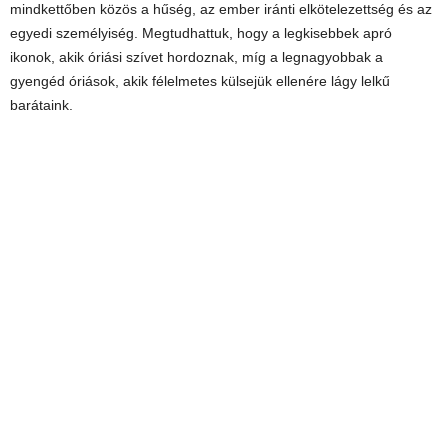
mindkettőben közös a hűség, az ember iránti elkötelezettség és az
egyedi személyiség. Megtudhattuk, hogy a legkisebbek apró
ikonok, akik óriási szívet hordoznak, míg a legnagyobbak a
gyengéd óriások, akik félelmetes külsejük ellenére lágy lelkű
barátaink.