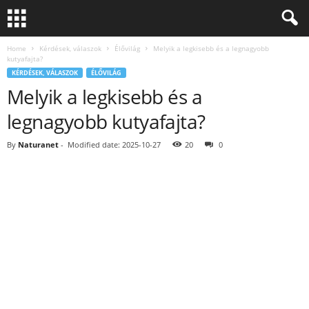
Home
Kérdések, válaszok
Élővilág
Melyik a legkisebb és a legnagyobb
kutyafajta?
KÉRDÉSEK, VÁLASZOK
ÉLŐVILÁG
Melyik a legkisebb és a
legnagyobb kutyafajta?
By
Naturanet
-
Modified date: 2025-10-27
20
0