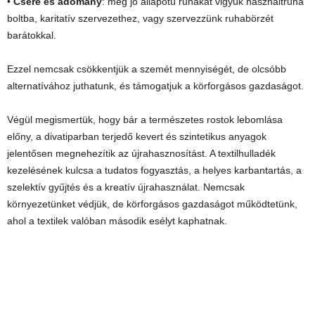
•
Csere és adomány
: még jó állapotú ruhákat vigyük használtruha
boltba, karitatív szervezethez, vagy szervezzünk ruhabörzét
barátokkal.
Ezzel nemcsak csökkentjük a szemét mennyiségét, de olcsóbb
alternatívához juthatunk, és támogatjuk a körforgásos gazdaságot.
Végül megismertük, hogy bár a természetes rostok lebomlása
előny, a divatiparban terjedő kevert és szintetikus anyagok
jelentősen megnehezítik az újrahasznosítást. A textilhulladék
kezelésének kulcsa a tudatos fogyasztás, a helyes karbantartás, a
szelektív gyűjtés és a kreatív újrahasználat. Nemcsak
környezetünket védjük, de körforgásos gazdaságot működtetünk,
ahol a textilek valóban második esélyt kaphatnak.