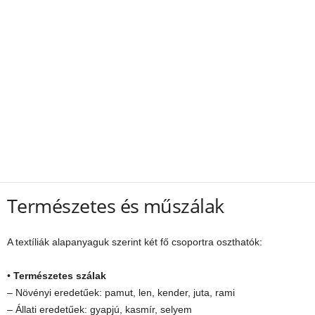
Természetes és műszálak
A textíliák alapanyaguk szerint két fő csoportra oszthatók:
•
Természetes szálak
– Növényi eredetűek: pamut, len, kender, juta, rami
– Állati eredetűek: gyapjú, kasmír, selyem