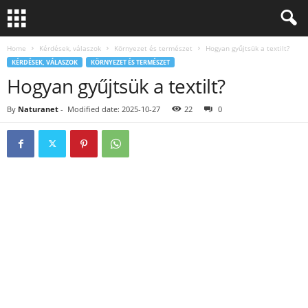
Home
Kérdések, válaszok
Környezet és természet
Hogyan gyűjtsük a textilt?
KÉRDÉSEK, VÁLASZOK
KÖRNYEZET ÉS TERMÉSZET
Hogyan gyűjtsük a textilt?
By
Naturanet
-
Modified date: 2025-10-27
22
0