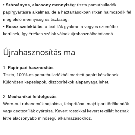
•
Szórványos, alacsony mennyiség
: tiszta pamuthulladék
papírgyártásra alkalmas, de a háztartásokban ritkán halmozódik fel
megfelelő mennyiség és tisztaság.
•
Rossz szelektálás
: a textíliák gyakran a vegyes szemétbe
kerülnek, így értékes szálak válnak újrahasználhatatlanná.
Újrahasznosítás ma
1.
Papíripari hasznosítás
Tiszta, 100%-os pamuthulladékból merített papírt készítenek.
Különösen képeslapok, díszborítékok alapanyaga lehet.
2.
Mechanikai feldolgozás
Worn-out ruhaneműk sajtolása, felaprítása, majd ipari törlőkendők
vagy geotextíliák gyártása. Kevert rostokkal kevert textíliát hoznak
létre alacsonyabb minőségű alkalmazásokhoz.