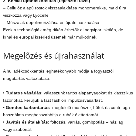
3.
Kémiai újrahasznosítás (fejlesztői fázis)
– Cellulóz alapú rostok visszaalakítása monomerekké, majd újra
viszkózzá vagy Lyocellé
– Műszálak depolimerizálása és újrafelhasználása
Ezek a technológiák még ritkán érhetők el nagyipari skálán, de
kínai és európai kísérleti üzemek már működnek.
Megelőzés és újrahasználat
A hulladékcsökkentés leghatékonyabb módja a fogyasztói
magatartás változtatása:
•
Tudatos vásárlás
: válasszunk tartós alapanyagokat és klasszikus
fazonokat, kerüljük a fast fashion impulzusvásárlást.
•
Gondos karbantartás
: megfelelő mosószer, hőfok és centrifuga
használata meghosszabbítja a ruhák élettartamát.
•
Javítás és átalakítás
: foltozás, varrás, gombpótlás – házilag
vagy szabónál.