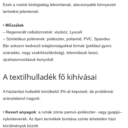
Ezek a rostok biológiailag lebomlanak, alacsonyabb környezeti
terhelést jelentenek.
•
Műszálak
– Regenerált cellulózrostok: viszkóz, Lyocell
– Szintetikus polimerek: poliészter, poliamid, PVC, Spandex
Bár sokszor kedvező tulajdonságokkal bírnak (például gyors
száradás, nagy szakítószilárdság), lebomlásuk lassú,
újrahasznosításuk bonyolult.
A textilhulladék fő kihívásai
A háztartási hulladék körülbelül 3%-át képviseli, de problémái
aránytalanul nagyok:
•
Kevert anyagok
: a ruhák zöme pamut–poliészter- vagy gyapjú–
nylonkeverék. Az ilyen termékek bontása szinte lehetetlen házi
körülmények között.