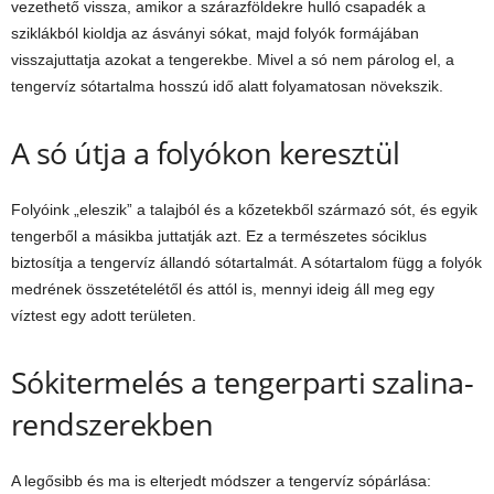
vezethető vissza, amikor a szárazföldekre hulló csapadék a
sziklákból kioldja az ásványi sókat, majd folyók formájában
visszajuttatja azokat a tengerekbe. Mivel a só nem párolog el, a
tengervíz sótartalma hosszú idő alatt folyamatosan növekszik.
A só útja a folyókon keresztül
Folyóink „eleszik” a talajból és a kőzetekből származó sót, és egyik
tengerből a másikba juttatják azt. Ez a természetes sóciklus
biztosítja a tengervíz állandó sótartalmát. A sótartalom függ a folyók
medrének összetételétől és attól is, mennyi ideig áll meg egy
víztest egy adott területen.
Sókitermelés a tengerparti szalina-
rendszerekben
A legősibb és ma is elterjedt módszer a tengervíz sópárlása: