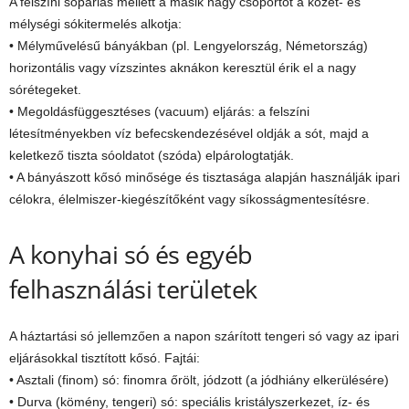
A felszíni sópárlás mellett a másik nagy csoportot a kőzet- és
mélységi sókitermelés alkotja:
• Mélyművelésű bányákban (pl. Lengyelország, Németország)
horizontális vagy vízszintes aknákon keresztül érik el a nagy
sórétegeket.
• Megoldásfüggesztéses (vacuum) eljárás: a felszíni
létesítményekben víz befecskendezésével oldják a sót, majd a
keletkező tiszta sóoldatot (szóda) elpárologtatják.
• A bányászott kősó minősége és tisztasága alapján használják ipari
célokra, élelmiszer-kiegészítőként vagy síkosságmentesítésre.
A konyhai só és egyéb
felhasználási területek
A háztartási só jellemzően a napon szárított tengeri só vagy az ipari
eljárásokkal tisztított kősó. Fajtái:
• Asztali (finom) só: finomra őrölt, jódzott (a jódhiány elkerülésére)
• Durva (kömény, tengeri) só: speciális kristályszerkezet, íz- és