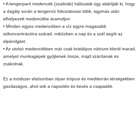
• A tengerparti medencék (szalinák) hálózatát úgy alakítják ki, hogy
a dagály során a tengervíz fokozatosan több, egymás után
elhelyezett medencébe áramoljon.
• Minden egyes medencében a víz egyre magasabb
sókoncentrációra szárad, miközben a nap és a szél segíti az
elpárolgást.
• Az utolsó medencékben már csak kristályos nátrium-klorid marad,
amelyet munkagépek gyűjtenek össze, majd szárítanak és
zsákolnak.
Ez a módszer elsősorban olyan trópusi és mediterrán térségekben
gazdaságos, ahol sok a napsütés és kevés a csapadék.