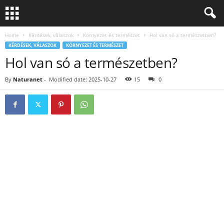
Home
Kérdések, válaszok
Környezet és természet
Hol van só a természetben?
KÉRDÉSEK, VÁLASZOK
KÖRNYEZET ÉS TERMÉSZET
Hol van só a természetben?
By
Naturanet
-
Modified date: 2025-10-27
15
0