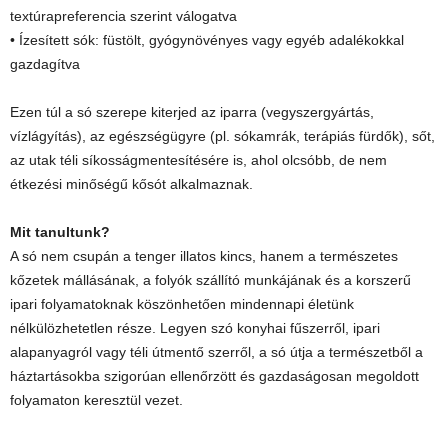
textúrapreferencia szerint válogatva
• Ízesített sók: füstölt, gyógynövényes vagy egyéb adalékokkal
gazdagítva
Ezen túl a só szerepe kiterjed az iparra (vegyszergyártás,
vízlágyítás), az egészségügyre (pl. sókamrák, terápiás fürdők), sőt,
az utak téli síkosságmentesítésére is, ahol olcsóbb, de nem
étkezési minőségű kősót alkalmaznak.
Mit tanultunk?
A só nem csupán a tenger illatos kincs, hanem a természetes
kőzetek mállásának, a folyók szállító munkájának és a korszerű
ipari folyamatoknak köszönhetően mindennapi életünk
nélkülözhetetlen része. Legyen szó konyhai fűszerről, ipari
alapanyagról vagy téli útmentő szer­ről, a só útja a természetből a
háztartásokba szigorúan ellenőrzött és gazdaságosan megoldott
folyamaton keresztül vezet.