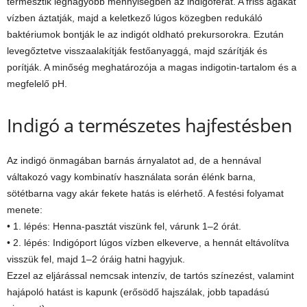
termesztik legnagyobb mennyiségben az indigóferát. A friss ágakat
vízben áztatják, majd a keletkező lúgos közegben redukáló
baktériumok bontják le az indigót oldható prekursorokra. Ezután
levegőztetve visszaalakítják festőanyaggá, majd szárítják és
porítják. A minőség meghatározója a magas indigotin-tartalom és a
megfelelő pH.
Indigó a természetes hajfestésben
Az indigó önmagában barnás árnyalatot ad, de a hennával
váltakozó vagy kombinatív használata során élénk barna,
sötétbarna vagy akár fekete hatás is elérhető. A festési folyamat
menete:
• 1. lépés: Henna-pasztát viszünk fel, várunk 1–2 órát.
• 2. lépés: Indigóport lúgos vízben elkeverve, a hennát eltávolítva
visszük fel, majd 1–2 óráig hatni hagyjuk.
Ezzel az eljárással nemcsak intenzív, de tartós színezést, valamint
hajápoló hatást is kapunk (erősödő hajszálak, jobb tapadású