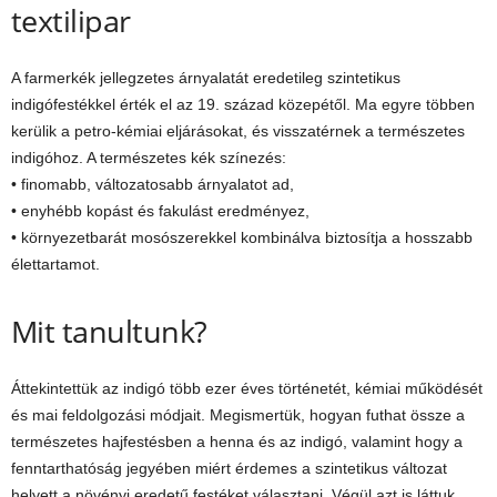
textilipar
A farmerkék jellegzetes árnyalatát eredetileg szintetikus
indigófestékkel érték el az 19. század közepétől. Ma egyre többen
kerülik a petro-kémiai eljárásokat, és visszatérnek a természetes
indigóhoz. A természetes kék színezés:
• finomabb, változatosabb árnyalatot ad,
• enyhébb kopást és fakulást eredményez,
• környezetbarát mosószerekkel kombinálva biztosítja a hosszabb
élettartamot.
Mit tanultunk?
Áttekintettük az indigó több ezer éves történetét, kémiai működését
és mai feldolgozási módjait. Megismertük, hogyan futhat össze a
természetes hajfestésben a henna és az indigó, valamint hogy a
fenntarthatóság jegyében miért érdemes a szintetikus változat
helyett a növényi eredetű festéket választani. Végül azt is láttuk,