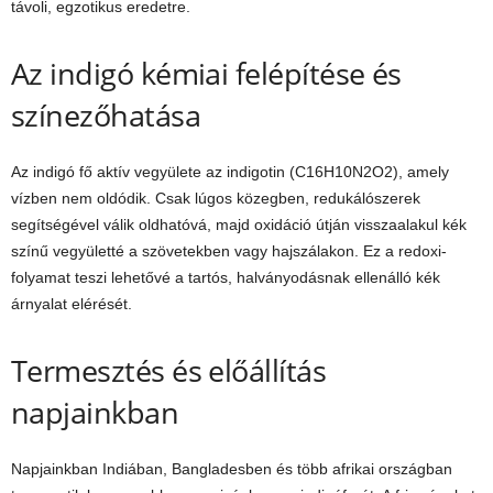
távoli, egzotikus eredetre.
Az indigó kémiai felépítése és
színezőhatása
Az indigó fő aktív vegyülete az indigotin (C16H10N2O2), amely
vízben nem oldódik. Csak lúgos közegben, redukálószerek
segítségével válik oldhatóvá, majd oxidáció útján visszaalakul kék
színű vegyületté a szövetekben vagy hajszálakon. Ez a redoxi-
folyamat teszi lehetővé a tartós, halványodásnak ellenálló kék
árnyalat elérését.
Termesztés és előállítás
napjainkban
Napjainkban Indiában, Bangladesben és több afrikai országban