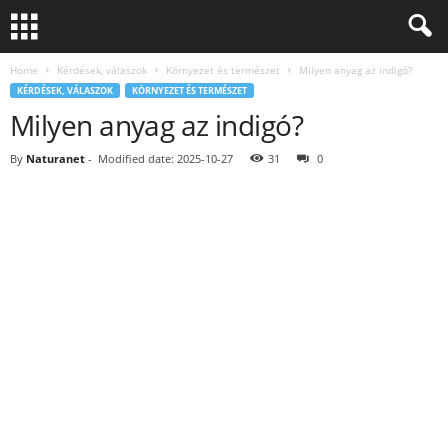
Home
Kérdések, válaszok
Környezet és természet
Milyen anyag az indigó?
KÉRDÉSEK, VÁLASZOK
KÖRNYEZET ÉS TERMÉSZET
Milyen anyag az indigó?
By
Naturanet
-
Modified date: 2025-10-27
31
0