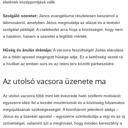
életének középpontjává válik.
Szolgáló szeretet:
János evangéliuma részletesen beszámol a
lábmosásról, amelyben Jézus megmutatja az alázat és a testvéri
szolgálat példáját. A cselekedet arra hívja a közösséget, hogy nem
a hatalom, hanem a szeretet a legfőbb mérték.
Hűség és árulás drámája:
A vacsora feszültségét Júdás elárulása
és a többi apostol megingott hűsége adja. Ez a kettősség vezeti rá
a hívőket az emberi sors és az isteni terv közötti párbeszédre.
Az utolsó vacsora üzenete ma
Az utolsó vacsora több mint két évezrede ható szellemi motiváció:
egyszerre idézi fel a kezdet misztériumát és a közösség folyamatos
megújulásának szükségességét. A tizenhárom jelenlévő alakja –
Jézus és a tizenkét apostol – egyszerre szimbolizálja a régi és az új
szövetséget, valamint azt a meghívást, hogy minden keresztény a