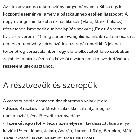
Az utolsó vacsora a keresztény hagyomány és a Biblia egyik
központi eseménye, amely a pászkaünnep estéjén játszódott. A
négy evangélium közül a szinoptikusok (Máté, Márk, Lukács)
részletesen ismertetik a misealapítás szavait („Ez az én testem…
Ez az én vérem…”), míg János evangéliuma inkább a lábmosás és
a mester–tanítvány párbeszédek szerepét emeli ki. A jelenet
történetileg Jeruzsálemben, egy előre elkészített felső szobában
zajlott le, amikor Jézus és követői a zsidó pászka szertartásának
részeként ültek asztalhoz.
A résztvevők és szerepük
A vacsora során összesen tizenhároman voltak jelen:
•
Jézus Krisztus
– a Mester, aki ekkor alapítja meg az
eucharisztiát, és előrevetíti szenvedését.
•
Tizenkét apostol
– Jézus személyesen kiválasztott tanítványai,
köztük Péter, János, Jakab, András, Tamás, Fülöp, Bertalan, Máté,
Tádé, Simon, Jakab, valamint Júdás Iskáriótes.