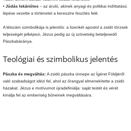
•
Júdás Iskáriótes
– az áruló, akinek anyagi és politikai indíttatású
lépése vezette a történetet a keresztre feszítés felé.
A létszám szimbolikája is jelentős: a tizenkét apostol a zsidó törzsek
teljességét jelképezi, Jézus pedig az új szövetség beteljesedő
Pászkabáránya.
Teológiai és szimbolikus jelentés
Pászka és megváltás:
A zsidó pászka ünnepe az Ígéret Földjéről
való szabadságot idézi fel, ahol az őrangyal elmenekítette a zsidó
házakat. Jézus e motívumot újradefiniálja: saját testét és vérét
kínálja fel az emberiség bűneinek megváltására.