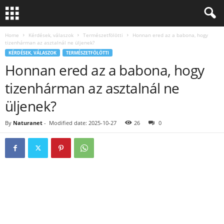
Home
Kérdések, válaszok
Természetfölötti
Honnan ered az a babona, hogy
tizenhárman az asztalnál ne üljenek?
KÉRDÉSEK, VÁLASZOK
TERMÉSZETFÖLÖTTI
Honnan ered az a babona, hogy
tizenhárman az asztalnál ne
üljenek?
By
Naturanet
-
Modified date: 2025-10-27
26
0