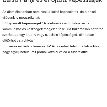
Az álomlélektanban nem csak a külső kapcsolatok, de a belső
világunk is megszólalhat.
•
Elnyomott képességek:
A telefonálás az önkifejezés, a
kommunikációs készségek megjelenítése. Ha huzamosan háttérbe
szorítottad egy kreatív vagy szociális képességed, álmodban
előtörhet ez a „hívás”.
•
Intuíció és belső tanácsadó:
Az álombeli telefon a felszólítás,
hogy figyelj befelé: mit próbál közölni veled a tudatalattid?