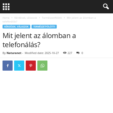
Home
Kérdések, válaszok
Természetfölötti
Mit jelent az álomban a
telefonálás?
KÉRDÉSEK, VÁLASZOK
TERMÉSZETFÖLÖTTI
Mit jelent az álomban a
telefonálás?
By
Naturanet
-
Modified date: 2025-10-27
227
0