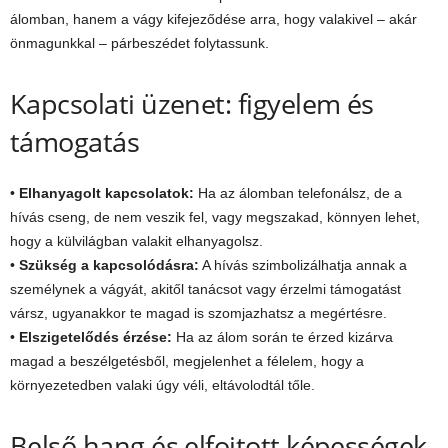
álomban, hanem a vágy kifejeződése arra, hogy valakivel – akár
önmagunkkal – párbeszédet folytassunk.
Kapcsolati üzenet: figyelem és
támogatás
•
Elhanyagolt kapcsolatok:
Ha az álomban telefonálsz, de a
hívás cseng, de nem veszik fel, vagy megszakad, könnyen lehet,
hogy a külvilágban valakit elhanyagolsz.
•
Szükség a kapcsolódásra:
A hívás szimbolizálhatja annak a
személynek a vágyát, akitől tanácsot vagy érzelmi támogatást
vársz, ugyanakkor te magad is szomjazhatsz a megértésre.
•
Elszigetelődés érzése:
Ha az álom során te érzed kizárva
magad a beszélgetésből, megjelenhet a félelem, hogy a
környezetedben valaki úgy véli, eltávolodtál tőle.
Belső hang és elfojtott képességek