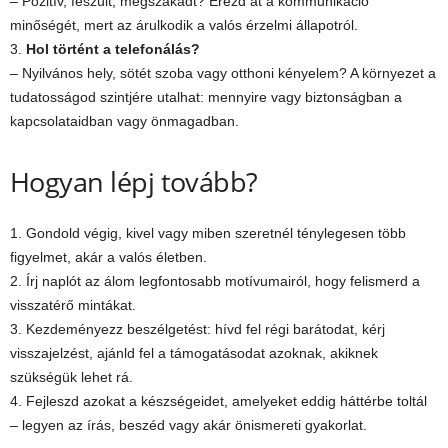
– Pozitív, feszült, megszakadt? Érezd át a kommunikáció
minőségét, mert az árulkodik a valós érzelmi állapotról.
3.
Hol történt a telefonálás?
– Nyilvános hely, sötét szoba vagy otthoni kényelem? A környezet a
tudatosságod szintjére utalhat: mennyire vagy biztonságban a
kapcsolataidban vagy önmagadban.
Hogyan lépj tovább?
1. Gondold végig, kivel vagy miben szeretnél ténylegesen több
figyelmet, akár a valós életben.
2. Írj naplót az álom legfontosabb motívumairól, hogy felismerd a
visszatérő mintákat.
3. Kezdeményezz beszélgetést: hívd fel régi barátodat, kérj
visszajelzést, ajánld fel a támogatásodat azoknak, akiknek
szükségük lehet rá.
4. Fejleszd azokat a készségeidet, amelyeket eddig háttérbe toltál
– legyen az írás, beszéd vagy akár önismereti gyakorlat.