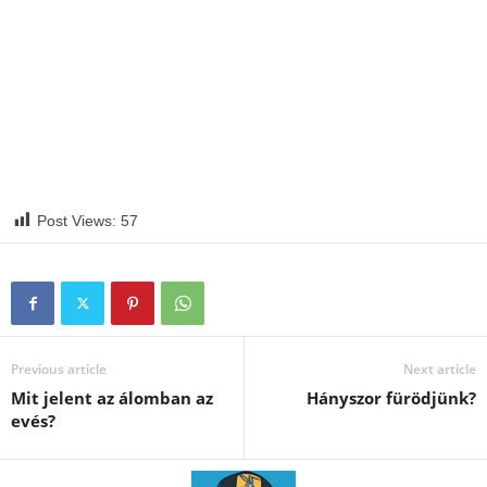
Post Views:
57
Previous article
Next article
Mit jelent az álomban az
Hányszor fürödjünk?
evés?