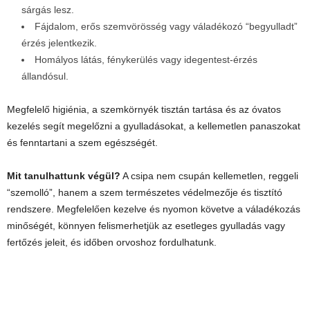
sárgás lesz.
Fájdalom, erős szemvörösség vagy váladékozó “begyulladt”
érzés jelentkezik.
Homályos látás, fénykerülés vagy idegentest-érzés
állandósul.
Megfelelő higiénia, a szemkörnyék tisztán tartása és az óvatos
kezelés segít megelőzni a gyulladásokat, a kellemetlen panaszokat
és fenntartani a szem egészségét.
Mit tanulhattunk végül?
A csipa nem csupán kellemetlen, reggeli
“szemolló”, hanem a szem természetes védelmezője és tisztító
rendszere. Megfelelően kezelve és nyomon követve a váladékozás
minőségét, könnyen felismerhetjük az esetleges gyulladás vagy
fertőzés jeleit, és időben orvoshoz fordulhatunk.