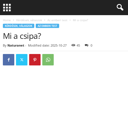
Home
Kérdések, válaszok
Az emberi test
Mi a csipa?
KÉRDÉSEK, VÁLASZOK
AZ EMBERI TEST
Mi a csipa?
By
Naturanet
-
Modified date: 2025-10-27
45
0