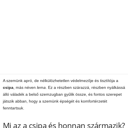
A szemünk apró, de nélkülözhetetlen védelmezője és tisztítója a
csipa
, más néven
lema
. Ez a részben szárazzá, részben nyálkássá
álló váladék a belső szemzugban gyűlik össze, és fontos szerepet
játszik abban, hogy a szemünk épségét és komfortérzetét
fenntartsuk.
Mi az a csipa és honnan származik?