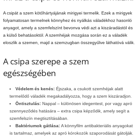
A csipát a szem kötőhártyájának mirigyei termelik. Ezek a mirigyek
folyamatosan termelnek könnyhez és nyálkás váladékhoz hasonló
anyagot, amely a szemfelszínt bevonva védi azt a kiszáradástól és
a külső behatásoktól. A szemhéjak mozgása során ez a váladék
eloszlik a szemen, majd a szemzugban összegyűlve láthatóvá válik.
A csipa szerepe a szem
egészségében
Védelem és kenés:
Éjszaka, a csukott szemhéjak alatt
termelődő váladék megakadályozza, hogy a szem kiszáradjon.
Öntisztulás:
Nappal – különösen idegentest, por vagy apró
szennyeződés hatására – extra csipa képződik, amely segít a
szemfelszín megtisztításában.
Baktériumok gátlása:
A könnyfilm antibakteriális anyagokat
is tartalmaz, amelyek az apró kórokozók szaporodását gátolják.