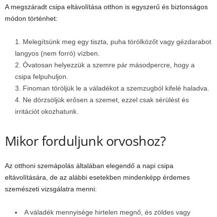
A megszáradt csipa eltávolítása otthon is egyszerű és biztonságos
módon történhet:
Melegítsünk meg egy tiszta, puha törölközőt vagy gézdarabot
langyos (nem forró) vízben.
Óvatosan helyezzük a szemre pár másodpercre, hogy a
csipa felpuhuljon.
Finoman töröljük le a váladékot a szemzugból kifelé haladva.
Ne dörzsöljük erősen a szemet, ezzel csak sérülést és
irritációt okozhatunk.
Mikor forduljunk orvoshoz?
Az otthoni szemápolás általában elegendő a napi csipa
eltávolítására, de az alábbi esetekben mindenképp érdemes
szemészeti vizsgálatra menni:
A váladék mennyisége hirtelen megnő, és zöldes vagy