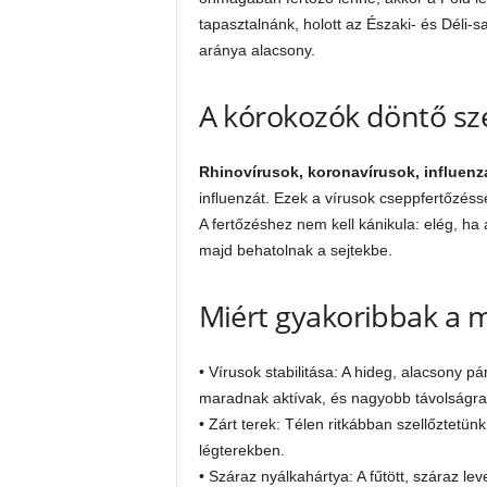
tapasztalnánk, holott az Északi- és Déli-
aránya alacsony.
A kórokozók döntő sz
Rhinovírusok, koronavírusok, influenz
influenzát. Ezek a vírusok cseppfertőzéss
A fertőzéshez nem kell kánikula: elég, ha
majd behatolnak a sejtekbe.
Miért gyakoribbak a 
• Vírusok stabilitása: A hideg, alacsony p
maradnak aktívak, és nagyobb távolságra 
• Zárt terek: Télen ritkábban szellőztetü
légterekben.
• Száraz nyálkahártya: A fűtött, száraz lev