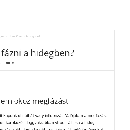
 meg lehet fázni a hidegben?
 fázni a hidegben?
2
0
em okoz megfázást
t kapunk el náthát vagy influenzát. Valójában a megfázást
yen kórokozó—leggyakrabban vírus—áll. Ha a hideg
gszárazabb, leghidegebb pontjain is állandó járványokat