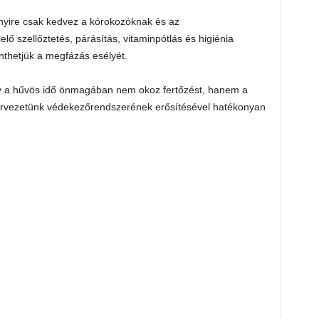
nyire csak kedvez a kórokozóknak és az
ő szellőztetés, párásítás, vitaminpótlás és higiénia
thetjük a megfázás esélyét.
ogy a hűvös idő önmagában nem okoz fertőzést, hanem a
ervezetünk védekezőrendszerének erősítésével hatékonyan