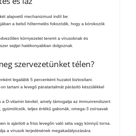
tés és láz
 két alapvető mechanizmust indít be:
lójában a belső hőtermelés fokozódik, hogy a kórokozók
dvezőtlen környezetet teremt a vírusoknak és
zer sejtjei hatékonyabban dolgoznak.
meg szervezetünket télen?
nként legalább 5 percenként huzatot biztosítani.
n tartani a levegő páratartalmát párásító készülékkel
s a D-vitamin bevitel, amely támogatja az immunrendszert.
k, gyümölcsök, teljes értékű gabonák, omega-3 zsírsavak
 is ajánlott a friss levegőn való séta vagy könnyű torna.
dja a vírusok terjedésének megakadályozására.