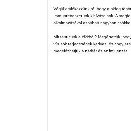
Végül emlékezzünk rá, hogy a hideg több
immunrendszerünk kihívásainak. A megfelel
alkalmazásával azonban nagyban csökken
Mit tanultunk a cikkből? Megértettük, h
vírusok terjedésének kedvez, és hogy sz
megelőzhetjük a náthát és az influenzát.