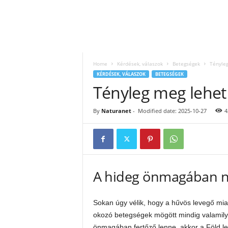
Home
Kérdések, válaszok
Betegségek
Tényleg
KÉRDÉSEK, VÁLASZOK
BETEGSÉGEK
Tényleg meg lehet
By
Naturanet
-
Modified date: 2025-10-27
4
A hideg önmagában n
Sokan úgy vélik, hogy a hűvös levegő miat
okozó betegségek mögött mindig valamil
önmagában fertőző lenne, akkor a Föld le