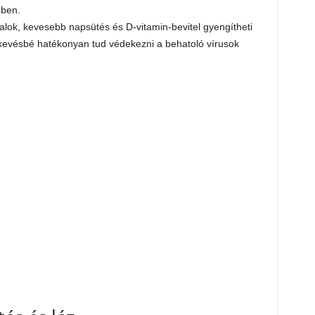
mben.
lok, kevesebb napsütés és D-vitamin-bevitel gyengítheti
kevésbé hatékonyan tud védekezni a behatoló vírusok