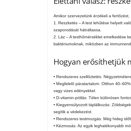
Élettani válasz: reszke
Amikor szervezetünk érzékeli a fertőzést,
1. Reszketés – A test lehűtése helyett va
szaporodását hátráltassa.
2. Láz – A testhőmérséklet emelkedése ke
baktériumoknak, miközben az immunrends
Hogyan erősíthetjük 
• Rendszeres szellőztetés: Négyzetmétere
• Megfelelő páratartalom: Otthon 40–60%-o
vagy vizes edényekkel.
• D-vitamin-pótlás: Télen különösen fonto
• Kiegyensúlyozott táplálkozás: Zöldsége
segítik a védekezést.
• Rendszeres testmozgás: Még hideg időben
• Kézmosás: Az egyik leghatékonyabb mó