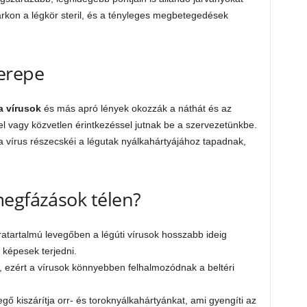
sarkon a légkör steril, és a tényleges megbetegedések
erepe
a vírusok
és más apró lények okozzák a náthát és az
el vagy közvetlen érintkezéssel jutnak be a szervezetünkbe.
 a vírus részecskéi a légutak nyálkahártyájához tapadnak,
megfázások télen?
áratartalmú levegőben a légúti vírusok hosszabb ideig
képesek terjedni.
nk, ezért a vírusok könnyebben felhalmozódnak a beltéri
egő kiszárítja orr- és toroknyálkahártyánkat, ami gyengíti az