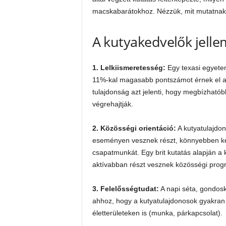
macskabarátokhoz. Nézzük, mit mutatnak
A kutyakedvelők jelle
1. Lelkiismeretesség:
Egy texasi egyetem
11%-kal magasabb pontszámot érnek el a 
tulajdonság azt jelenti, hogy megbízhatób
végrehajtják.
2. Közösségi orientáció:
A kutyatulajdon
eseményen vesznek részt, könnyebben ke
csapatmunkát. Egy brit kutatás alapján a
aktívabban részt vesznek közösségi pro
3. Felelősségtudat:
A napi séta, gondosk
ahhoz, hogy a kutyatulajdonosok gyakran
életterületeken is (munka, párkapcsolat).