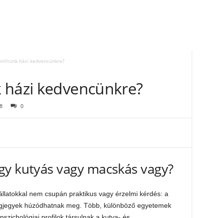
nlítunk házi kedvencünkre?
 házi kedvencünkre?
8
0
gy kutyás vagy macskás vagy?
állatokkal nem csupán praktikus vagy érzelmi kérdés: a
égjegyek húzódhatnak meg. Több, különböző egyetemek
 pszichológiai profilok társulnak a kutya- és