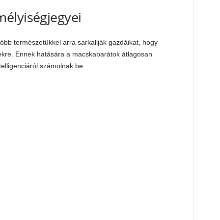
élyiségjegyei
bb természetükkel arra sarkallják gazdáikat, hogy
lekre. Ennek hatására a macskabarátok átlagosan
elligenciáról számolnak be.