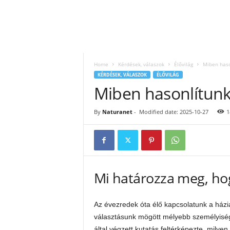
Home
Kérdések, válaszok
Élővilág
Miben haso
KÉRDÉSEK, VÁLASZOK
ÉLŐVILÁG
Miben hasonlítunk
By
Naturanet
-
Modified date: 2025-10-27
1
Mi határozza meg, ho
Az évezredek óta élő kapcsolatunk a házi
választásunk mögött mélyebb személyis
által végzett kutatás feltérképezte, milyen