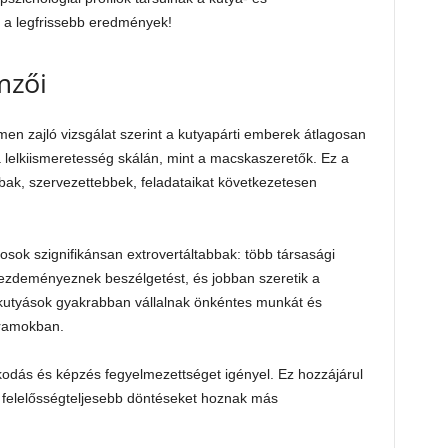
 a legfrissebb eredmények!
mzői
en zajló vizsgálat szerint a kutyapárti emberek átlagosan
lelkiismeretesség skálán, mint a macskaszeretők. Ez a
bak, szervezettebbek, feladataikat következetesen
osok szignifikánsan extrovertáltabbak: több társasági
zdeményeznek beszélgetést, és jobban szeretik a
 kutyások gyakrabban vállalnak önkéntes munkát és
gramokban.
odás és képzés fegyelmezettséget igényel. Ez hozzájárul
 felelősségteljesebb döntéseket hoznak más