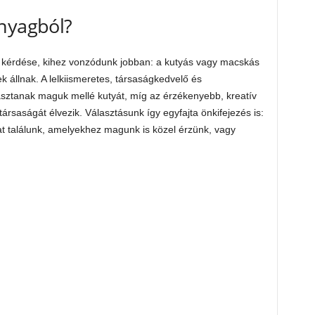
anyagból?
 kérdése, kihez vonzódunk jobban: a kutyás vagy macskás
k állnak. A lelkiismeretes, társaságkedvelő és
sztanak maguk mellé kutyát, míg az érzékenyebb, kreatív
ársaságát élvezik. Választásunk így egyfajta önkifejezés is:
t találunk, amelyekhez magunk is közel érzünk, vagy