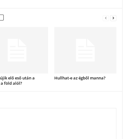
újik elő eső után a
Hullhat-e az égből manna?
 a föld alól?