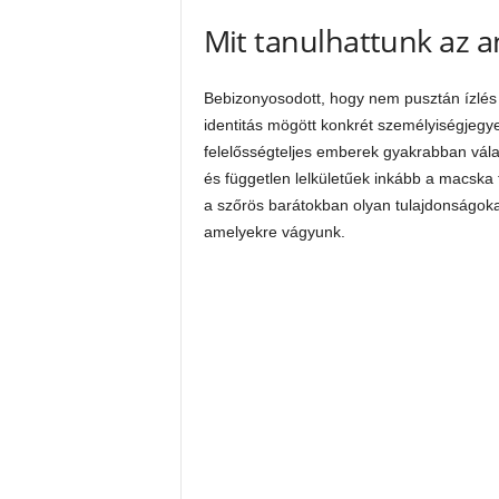
Mit tanulhattunk az 
Bebizonyosodott, hogy nem pusztán ízlés
identitás mögött konkrét személyiségjegye
felelősségteljes emberek gyakrabban vála
és független lelkületűek inkább a macska t
a szőrös barátokban olyan tulajdonságoka
amelyekre vágyunk.