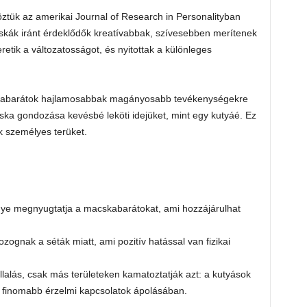
ztük az amerikai Journal of Research in Personalityban
skák iránt érdeklődők kreatívabbak, szívesebben merítenek
retik a változatosságot, és nyitottak a különleges
abarátok hajlamosabbak magányosabb tevékenységekre
acska gondozása kevésbé leköti idejüket, mint egy kutyáé. Ez
k személyes terüket.
nye megnyugtatja a macskabarátokat, ami hozzájárulhat
zognak a séták miatt, ami pozitív hatással van fizikai
lalás, csak más területeken kamatoztatják azt: a kutyások
a finomabb érzelmi kapcsolatok ápolásában.