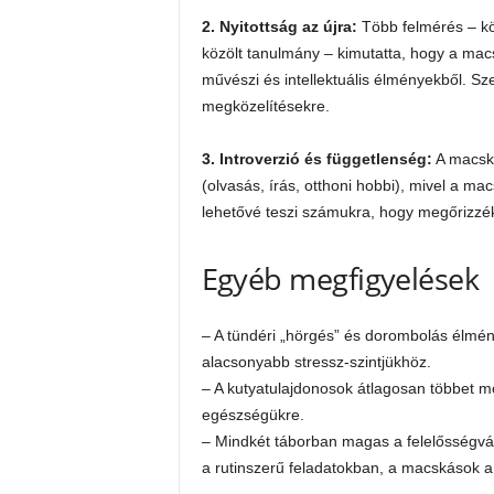
2. Nyitottság az újra:
Több felmérés – kö
közölt tanulmány – kimutatta, hogy a mac
művészi és intellektuális élményekből. Sze
megközelítésekre.
3. Introverzió és függetlenség:
A macsk
(olvasás, írás, otthoni hobbi), mivel a m
lehetővé teszi számukra, hogy megőrizzé
Egyéb megfigyelések
– A tündéri „hörgés” és dorombolás élmé
alacsonyabb stressz-szintjükhöz.
– A kutyatulajdonosok átlagosan többet mo
egészségükre.
– Mindkét táborban magas a felelősségvál
a rutinszerű feladatokban, a macskások 