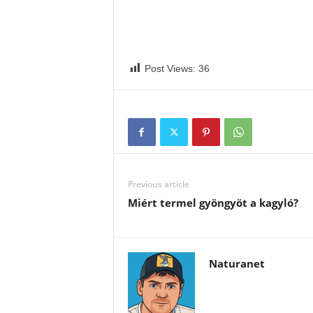
Post Views:
36
Previous article
Miért termel gyöngyöt a kagyló?
Naturanet