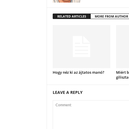
RELATED ARTICLES
MORE FROM AUTHOR
Hogy néz ki az ájtatos manó?
Miért b
giliszta
LEAVE A REPLY