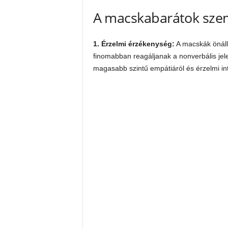
A macskabarátok szem
1. Érzelmi érzékenység:
A macskák önálló
finomabban reagáljanak a nonverbális je
magasabb szintű empátiáról és érzelmi int