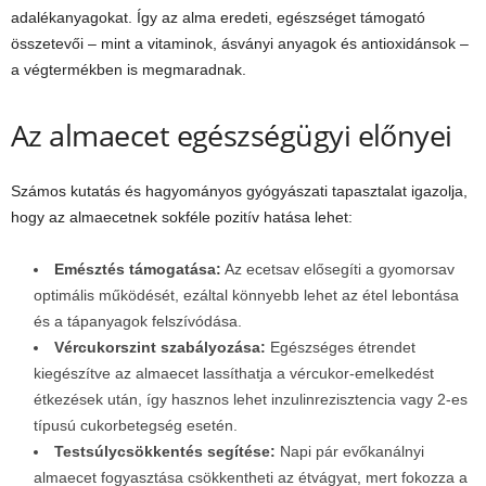
adalékanyagokat. Így az alma eredeti, egészséget támogató
összetevői – mint a vitaminok, ásványi anyagok és antioxidánsok –
a végtermékben is megmaradnak.
Az almaecet egészségügyi előnyei
Számos kutatás és hagyományos gyógyászati tapasztalat igazolja,
hogy az almaecetnek sokféle pozitív hatása lehet:
Emésztés támogatása:
Az ecetsav elősegíti a gyomorsav
optimális működését, ezáltal könnyebb lehet az étel lebontása
és a tápanyagok felszívódása.
Vércukorszint szabályozása:
Egészséges étrendet
kiegészítve az almaecet lassíthatja a vércukor-emelkedést
étkezések után, így hasznos lehet inzulinrezisztencia vagy 2-es
típusú cukorbetegség esetén.
Testsúlycsökkentés segítése:
Napi pár evőkanálnyi
almaecet fogyasztása csökkentheti az étvágyat, mert fokozza a