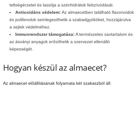
teltségérzetet és lassítja a szénhidrátok felszívódását.
Antioxidáns védelem:
Az almaecetben található flavonoidok
és polifenolok semlegesíthetik a szabadgyököket, hozzájárulva
a sejtek védelméhez.
Immunrendszer támogatása:
A természetes savtartalom és
az ásványi anyagok erősíthetik a szervezet ellenálló
képességét.
Hogyan készül az almaecet?
Az almaecet előállításának folyamata két szakaszból áll: