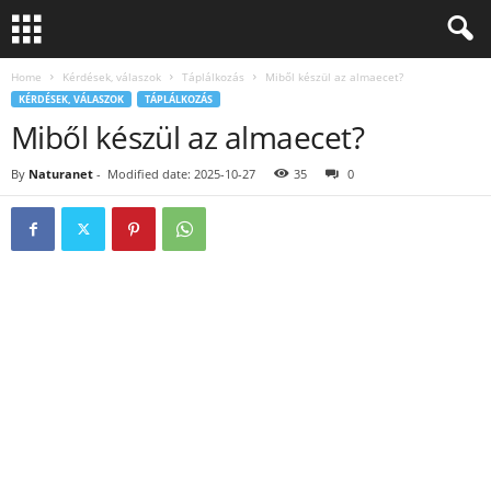
Home
Kérdések, válaszok
Táplálkozás
Miből készül az almaecet?
KÉRDÉSEK, VÁLASZOK
TÁPLÁLKOZÁS
Miből készül az almaecet?
By
Naturanet
-
Modified date: 2025-10-27
35
0