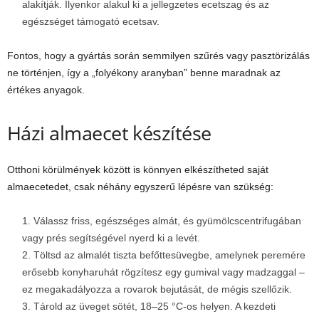
alakítják. Ilyenkor alakul ki a jellegzetes ecetszag és az
egészséget támogató ecetsav.
Fontos, hogy a gyártás során semmilyen szűrés vagy pasztörizálás
ne történjen, így a „folyékony aranyban” benne maradnak az
értékes anyagok.
Házi almaecet készítése
Otthoni körülmények között is könnyen elkészítheted saját
almaecetedet, csak néhány egyszerű lépésre van szükség:
Válassz friss, egészséges almát, és gyümölcscentrifugában
vagy prés segítségével nyerd ki a levét.
Töltsd az almalét tiszta befőttesüvegbe, amelynek peremére
erősebb konyharuhát rögzítesz egy gumival vagy madzaggal –
ez megakadályozza a rovarok bejutását, de mégis szellőzik.
Tárold az üveget sötét, 18–25 °C-os helyen. A kezdeti