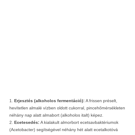
Erjesztés (alkoholos fermentáció):
A frissen préselt,
hevítetlen almalé vízben oldott cukorral, pincehőmérsékleten
néhány nap alatt almabort (alkoholos italt) képez.
Ecetesedés:
A kialakult almorbort ecetsavbaktériumok
(Acetobacter) segítségével néhány hét alatt ecetalkotóvá