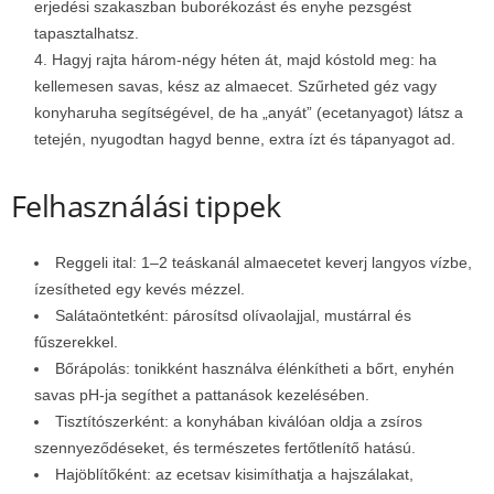
erjedési szakaszban buborékozást és enyhe pezsgést
tapasztalhatsz.
Hagyj rajta három-négy héten át, majd kóstold meg: ha
kellemesen savas, kész az almaecet. Szűrheted géz vagy
konyharuha segítségével, de ha „anyát” (ecetanyagot) látsz a
tetején, nyugodtan hagyd benne, extra ízt és tápanyagot ad.
Felhasználási tippek
Reggeli ital: 1–2 teáskanál almaecetet keverj langyos vízbe,
ízesítheted egy kevés mézzel.
Salátaöntetként: párosítsd olívaolajjal, mustárral és
fűszerekkel.
Bőrápolás: tonikként használva élénkítheti a bőrt, enyhén
savas pH-ja segíthet a pattanások kezelésében.
Tisztítószerként: a konyhában kiválóan oldja a zsíros
szennyeződéseket, és természetes fertőtlenítő hatású.
Hajöblítőként: az ecetsav kisimíthatja a hajszálakat,