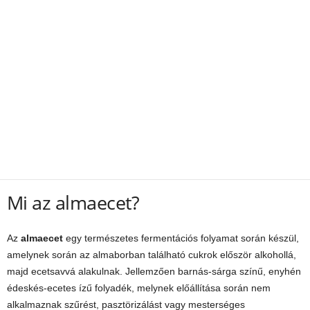
Mi az almaecet?
Az
almaecet
egy természetes fermentációs folyamat során készül,
amelynek során az almaborban található cukrok először alkohollá,
majd ecetsavvá alakulnak. Jellemzően barnás-sárga színű, enyhén
édeskés-ecetes ízű folyadék, melynek előállítása során nem
alkalmaznak szűrést, pasztörizálást vagy mesterséges