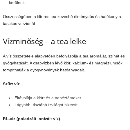
kerülnek.
Összességében a filteres tea kevésbé élménydús és hatékony a
tasakos verziónál.
Vízminőség – a tea lelke
A víz összetétele alapvetően befolyásolja a tea aromáját, színét és
gyógyhatását. A csapvízben lévő klór, kalcium- és magnéziumsók
tompíthatják a gyógynövények hatóanyagait.
Szűrt víz
Eltávolítja a klórt és a nehézfémeket.
Lágyabb, tisztább ízvilágot biztosít.
P.I.-víz (polarizált ionizált víz)