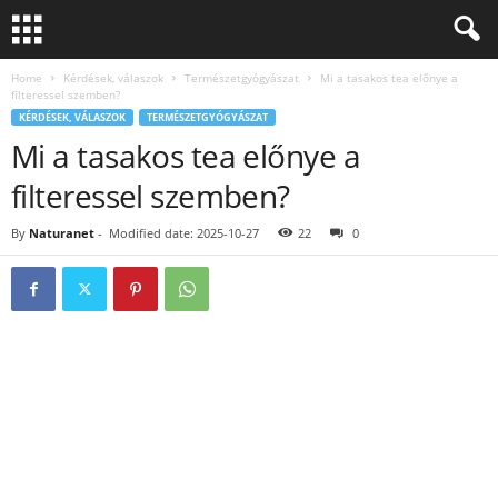
Home
Kérdések, válaszok
Természetgyógyászat
Mi a tasakos tea előnye a
filteressel szemben?
KÉRDÉSEK, VÁLASZOK
TERMÉSZETGYÓGYÁSZAT
Mi a tasakos tea előnye a
filteressel szemben?
By
Naturanet
-
Modified date: 2025-10-27
22
0