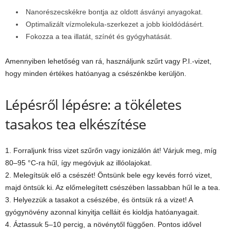
Nanorészecskékre bontja az oldott ásványi anyagokat.
Optimalizált vízmolekula-szerkezet a jobb kioldódásért.
Fokozza a tea illatát, színét és gyógyhatását.
Amennyiben lehetőség van rá, használjunk szűrt vagy P.I.-vizet,
hogy minden értékes hatóanyag a csészénkbe kerüljön.
Lépésről lépésre: a tökéletes
tasakos tea elkészítése
1. Forraljunk friss vizet szűrőn vagy ionizálón át! Várjuk meg, míg
80–95 °C-ra hűl, így megóvjuk az illóolajokat.
2. Melegítsük elő a csészét! Öntsünk bele egy kevés forró vizet,
majd öntsük ki. Az előmelegített csészében lassabban hűl le a tea.
3. Helyezzük a tasakot a csészébe, és öntsük rá a vizet! A
gyógynövény azonnal kinyitja celláit és kioldja hatóanyagait.
4. Áztassuk 5–10 percig, a növénytől függően. Pontos idővel