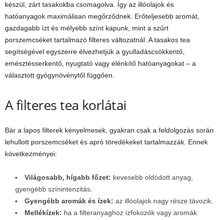
készül, zárt tasakokba csomagolva. Így az illóolajok és
hatóanyagok maximálisan megőrződnek. Erőteljesebb aromát,
gazdagabb ízt és mélyebb színt kapunk, mint a szűrt
porszemcséket tartalmazó filteres változatnál. A tasakos tea
segítségével egyszerre élvezhetjük a gyulladáscsökkentő,
emésztésserkentő, nyugtató vagy élénkítő hatóanyagokat – a
választott gyógynövénytől függően.
A filteres tea korlátai
Bár a lapos filterek kényelmesek, gyakran csak a feldolgozás során
lehullott porszemcséket és apró töredékeket tartalmazzák. Ennek
következményei:
Világosabb, hígabb főzet:
kevesebb oldódott anyag,
gyengébb színintenzitás.
Gyengébb aromák és ízek:
az illóolajok nagy része távozik.
Mellékízek:
ha a filteranyaghoz ízfokozók vagy aromák