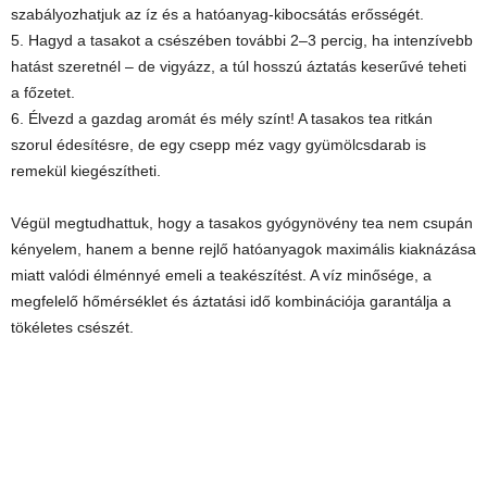
szabályozhatjuk az íz és a hatóanyag-kibocsátás erősségét.
5. Hagyd a tasakot a csészében további 2–3 percig, ha intenzívebb
hatást szeretnél – de vigyázz, a túl hosszú áztatás keserűvé teheti
a főzetet.
6. Élvezd a gazdag aromát és mély színt! A tasakos tea ritkán
szorul édesítésre, de egy csepp méz vagy gyümölcsdarab is
remekül kiegészítheti.
Végül megtudhattuk, hogy a tasakos gyógynövény tea nem csupán
kényelem, hanem a benne rejlő hatóanyagok maximális kiaknázása
miatt valódi élménnyé emeli a teakészítést. A víz minősége, a
megfelelő hőmérséklet és áztatási idő kombinációja garantálja a
tökéletes csészét.