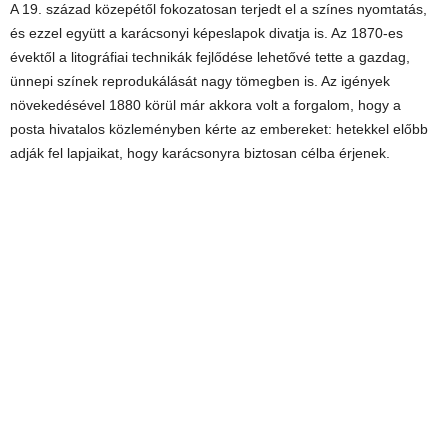
A 19. század közepétől fokozatosan terjedt el a színes nyomtatás,
és ezzel együtt a karácsonyi képeslapok divatja is. Az 1870-es
évektől a litográfiai technikák fejlődése lehetővé tette a gazdag,
ünnepi színek reprodukálását nagy tömegben is. Az igények
növekedésével 1880 körül már akkora volt a forgalom, hogy a
posta hivatalos közleményben kérte az embereket: hetekkel előbb
adják fel lapjaikat, hogy karácsonyra biztosan célba érjenek.