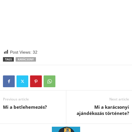
Post Views:
32
TAGS
KARÁCSONY
Previous article
Next article
Mi a betlehemezés?
Mi a karácsonyi
ajándékozás története?