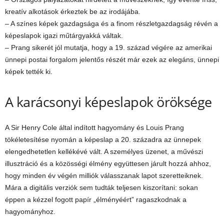
kreatív alkotások érkeztek be az irodájába.
– A színes képek gazdagsága és a finom részletgazdagság révén a
képeslapok igazi műtárgyakká váltak.
– Prang sikerét jól mutatja, hogy a 19. század végére az amerikai
ünnepi postai forgalom jelentős részét már ezek az elegáns, ünnepi
képek tették ki.
A karácsonyi képeslapok öröksége
A Sir Henry Cole által indított hagyomány és Louis Prang
tökéletesítése nyomán a képeslap a 20. századra az ünnepek
elengedhetetlen kellékévé vált. A személyes üzenet, a művészi
illusztráció és a közösségi élmény együttesen járult hozzá ahhoz,
hogy minden év végén milliók válasszanak lapot szeretteiknek.
Mára a digitális verziók sem tudták teljesen kiszorítani: sokan
éppen a kézzel fogott papír „élményéért” ragaszkodnak a
hagyományhoz.