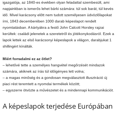
igazgatója, az 1840-es években olyan feladattal szembesült, ami
napjainkban is ismerős lehet bárki számára: túl sok barát, túl kevés
idő. Mivel karácsony előtt nem tudott személyesen üdvözlőlapokat
írni, 1843 decemberében 1000 darab képeslapot rendelt
nyomtatásban. A kártyákra a festő John Calcott Horsley rajzai
kerültek: családi jelenetek a szeretetről és jótékonykodásról. Ezek a
lapok lettek az első karácsonyi képeslapok a világon, darabjukat 1
shillingért kínálták.
Miért forradalmi ez az ötlet?
– lehetővé tette a személyes hangvétel megőrzését mindazok
számára, akiknek az írás túl időigényes lett volna;
– a magas minőség és a gondosan megválasztott illusztráció új
piaci rést teremtett a nyomdai termékek között;
– egyszerre ötvözte a művészetet és a mindennapi kommunikációt.
A képeslapok terjedése Európában