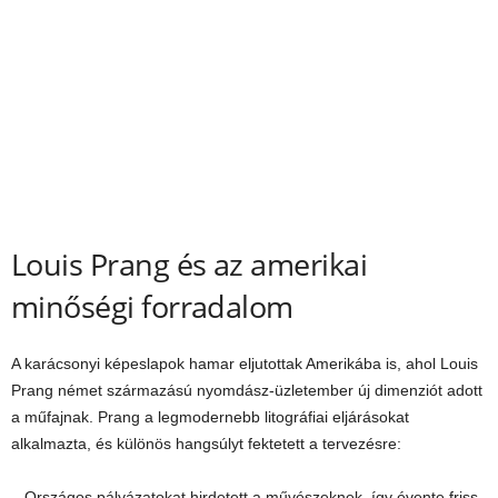
Louis Prang és az amerikai
minőségi forradalom
A karácsonyi képeslapok hamar eljutottak Amerikába is, ahol Louis
Prang német származású nyomdász-üzletember új dimenziót adott
a műfajnak. Prang a legmodernebb litográfiai eljárásokat
alkalmazta, és különös hangsúlyt fektetett a tervezésre:
– Országos pályázatokat hirdetett a művészeknek, így évente friss,