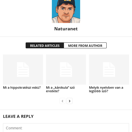
Naturanet
RELATED ARTICLES
MORE FROM AUTHOR
Mi a hippokratészi eskü?
Mi a „kánikula” szó
Melyik nyelvben van a
eredete?
legtöbb szó?
LEAVE A REPLY