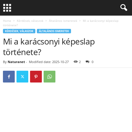
Home
Kérdések, válaszok
Általános ismeretek
Mi a karácsonyi képeslap
története?
KÉRDÉSEK, VÁLASZOK
ÁLTALÁNOS ISMERETEK
Mi a karácsonyi képeslap
története?
By
Naturanet
-
Modified date: 2025-10-27
2
0