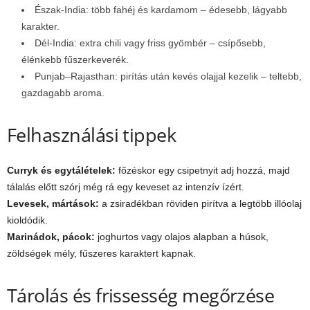
Észak-India: több fahéj és kardamom – édesebb, lágyabb
karakter.
Dél-India: extra chili vagy friss gyömbér – csípősebb,
élénkebb fűszerkeverék.
Punjab–Rajasthan: pirítás után kevés olajjal kezelik – teltebb,
gazdagabb aroma.
Felhasználási tippek
Curryk és egytálételek:
főzéskor egy csipetnyit adj hozzá, majd
tálalás előtt szórj még rá egy keveset az intenzív ízért.
Levesek, mártások:
a zsiradékban röviden pirítva a legtöbb illóolaj
kioldódik.
Marinádok, pácok:
joghurtos vagy olajos alapban a húsok,
zöldségek mély, fűszeres karaktert kapnak.
Tárolás és frissesség megőrzése