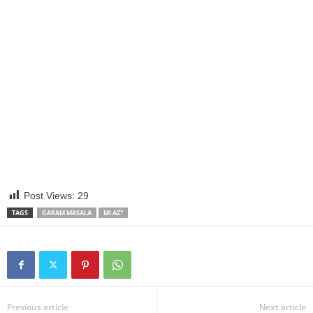
Post Views:
29
TAGS
GARAM MASALA
MI AZ?
Previous article
Next article