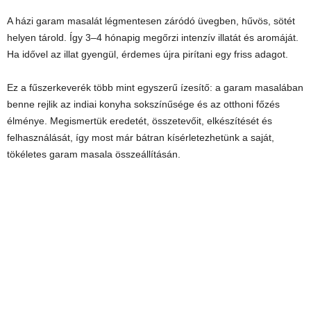
A házi garam masalát légmentesen záródó üvegben, hűvös, sötét
helyen tárold. Így 3–4 hónapig megőrzi intenzív illatát és aromáját.
Ha idővel az illat gyengül, érdemes újra pirítani egy friss adagot.
Ez a fűszerkeverék több mint egyszerű ízesítő: a garam masalában
benne rejlik az indiai konyha sokszínűsége és az otthoni főzés
élménye. Megismertük eredetét, összetevőit, elkészítését és
felhasználását, így most már bátran kísérletezhetünk a saját,
tökéletes garam masala összeállításán.