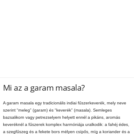
Mi az a garam masala?
A garam masala egy tradicionális indiai fűszerkeverék, mely neve
szerint “meleg” (garam) és “keverék” (masala). Semleges
bazsalikom vagy petrezselyem helyett ennél a pikáns, aromás
keveréknél a fűszerek komplex harmóniája uralkodik: a fahéj édes,
a szegfűszeg és a fekete bors mélyen csípős, míg a koriander és a