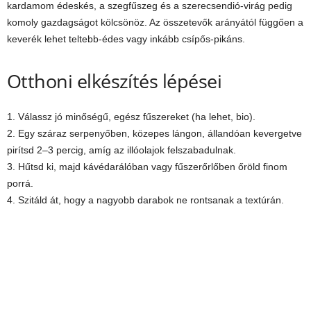
kardamom édeskés, a szegfűszeg és a szerecsendió-virág pedig
komoly gazdagságot kölcsönöz. Az összetevők arányától függően a
keverék lehet teltebb-édes vagy inkább csípős-pikáns.
Otthoni elkészítés lépései
1. Válassz jó minőségű, egész fűszereket (ha lehet, bio).
2. Egy száraz serpenyőben, közepes lángon, állandóan kevergetve
pirítsd 2–3 percig, amíg az illóolajok felszabadulnak.
3. Hűtsd ki, majd kávédarálóban vagy fűszerőrlőben őröld finom
porrá.
4. Szitáld át, hogy a nagyobb darabok ne rontsanak a textúrán.