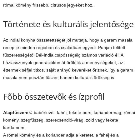
római kömény frissebb, citrusos jegyeket hoz.
Története és kulturális jelentősége
Az indiai konyha összetettségét jól mutatja, hogy a garam masala
receptje minden régióban és családban egyedi: Punjab telített
fűszerességétől Dél-India csípősségéig számos variáció él. A
háziasszonyok generációkon át örökítik a mennyiségeket, az
éttermek séfjei titkos, saját arányú keveréket őriznek, így a garam
masala nem pusztán fűszer, hanem kulturális örökség is.
Főbb összetevők és ízprofil
Alapfűszerek:
babérlevél, fahéj, fekete bors, koriandermag, római
kömény, szegfűszeg, szerecsendió-virág, zöld vagy fekete
kardamom.
A római kömény és a koriander adja a keretet, a fahéj és a