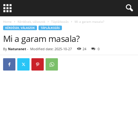
Home
Kérdések, válaszok
Táplálkozás
Mi a garam masala?
KÉRDÉSEK, VÁLASZOK
TÁPLÁLKOZÁS
Mi a garam masala?
By
Naturanet
-
Modified date: 2025-10-27
24
0