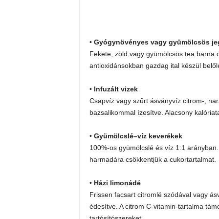
•
Gyógynövényes vagy gyümölcsös je
Fekete, zöld vagy gyümölcsös tea barna cuk
antioxidánsokban gazdag ital készül belől
•
Infuzált vizek
Csapvíz vagy szűrt ásványvíz citrom-, nar
bazsalikommal ízesítve. Alacsony kalória
•
Gyümölcslé–víz keverékek
100%-os gyümölcslé és víz 1:1 arányban. 
harmadára csökkentjük a cukortartalmat.
•
Házi limonádé
Frissen facsart citromlé szódával vagy á
édesítve. A citrom C-vitamin-tartalma támo
tartósítószereket.