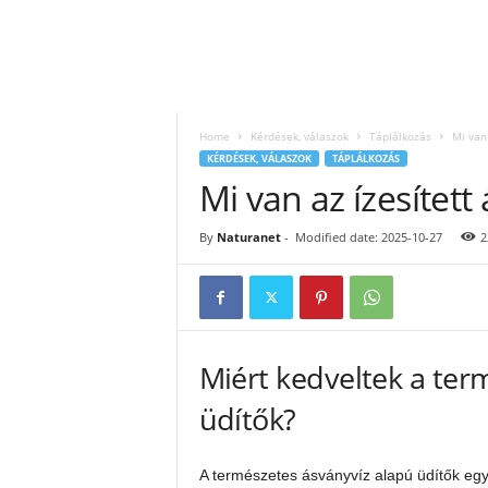
Home
Kérdések, válaszok
Táplálkozás
Mi van
KÉRDÉSEK, VÁLASZOK
TÁPLÁLKOZÁS
Mi van az ízesítet
By
Naturanet
-
Modified date: 2025-10-27
2
Miért kedveltek a ter
üdítők?
A természetes ásványvíz alapú üdítők egy