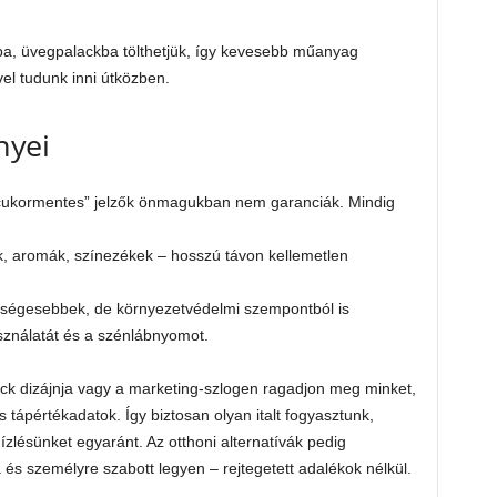
sba, üvegpalackba tölthetjük, így kevesebb műanyag
vel tudunk inni útközben.
nyei
„cukormentes” jelzők önmagukban nem garanciák. Mindig
k, aromák, színezékek – hosszú távon kellemetlen
szségesebbek, de környezetvédelmi szempontból is
sználatát és a szénlábnyomot.
ack dizájnja vagy a marketing-szlogen ragadjon meg minket,
 tápértékadatok. Így biztosan olyan italt fogyasztunk,
zlésünket egyaránt. Az otthoni alternatívák pedig
ta és személyre szabott legyen – rejtegetett adalékok nélkül.