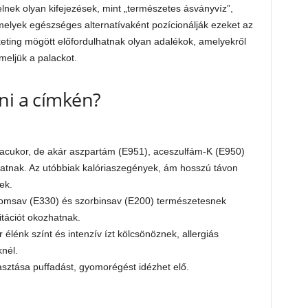
lnek olyan kifejezések, mint „természetes ásványvíz”,
elyek egészséges alternatívaként pozícionálják ezeket az
eting mögött előfordulhatnak olyan adalékok, amelyekről
meljük a palackot.
ni a címkén?
pacukor, de akár aszpartám (E951), aceszulfám-K (E950)
hatnak. Az utóbbiak kalóriaszegények, ám hosszú távon
ek.
romsav (E330) és szorbinsav (E200) természetesnek
tációt okozhatnak.
lénk színt és intenzív ízt kölcsönöznek, allergiás
nél.
yasztása puffadást, gyomorégést idézhet elő.