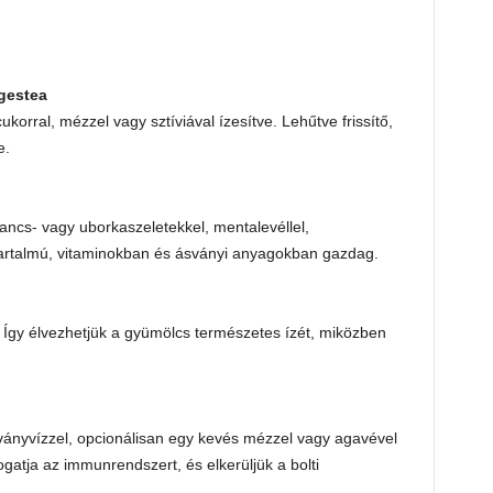
gestea
orral, mézzel vagy sztíviával ízesítve. Lehűtve frissítő,
e.
ancs- vagy uborkaszeletekkel, mentalevéllel,
tartalmú, vitaminokban és ásványi anyagokban gazdag.
Így élvezhetjük a gyümölcs természetes ízét, miközben
sványvízzel, opcionálisan egy kevés mézzel vagy agavével
gatja az immunrendszert, és elkerüljük a bolti