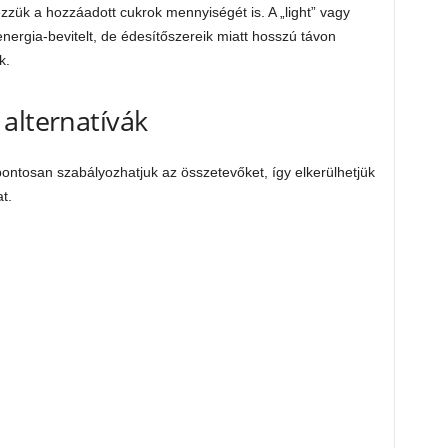
ézzük a hozzáadott cukrok mennyiségét is. A „light” vagy
energia-bevitelt, de édesítőszereik miatt hosszú távon
k.
alternatívák
pontosan szabályozhatjuk az összetevőket, így elkerülhetjük
t.