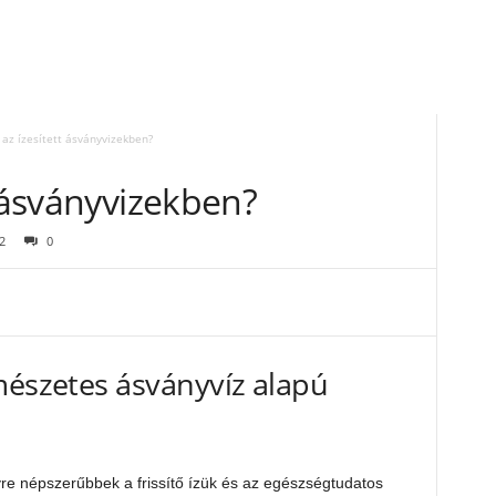
 az ízesített ásványvizekben?
t ásványvizekben?
2
0
mészetes ásványvíz alapú
re népszerűbbek a frissítő ízük és az egészségtudatos