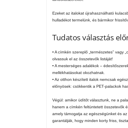
Ezeket az italokat újrahasználható kulac
hulladékot termelünk, és bármikor frissítő
Tudatos választás elő
• A címkén szereplő „természetes” vagy 
olvassuk el az összetevők listáját!
• A mesterséges adalékok – édesítőszere
mellékhatásokat okozhatnak.
• Az otthon készített italok nemcsak egé
előnyösek: csökkentik a PET-palackok ha
Végül: amikor üdítőt választunk, ne a pal
hanem a címkén feltüntetett összetevők és
amely támogatja az egészségünket és az í
garantálják, hogy minden korty friss, tisz