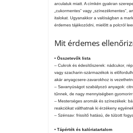
arculatuk miatt. A címkén gyakran szerepe
„cukormentes” vagy „színezékmentes”, am
italokat. Ugyanakkor a valóságban a mark
érdemes tájékozódni, mielőtt a polcról lee
Mit érdemes ellenőriz
•
Összetevők lista
– Cukrok és édesítőszerek: nádcukor, ré
vagy szacharin-származékok is előfordul
akár anyagcsere-zavarokhoz is vezethetn
– Savanyúságot szabályozó anyagok: cit
tűnnek, de nagy mennyiségben gyomorirri
– Mesterséges aromák és színezékek: bár é
reakciókat válthatnak ki érzékeny egyének
– Szénsav: frissítő hatású, de túlzott fog
•
Tápérték és kalóriatartalom