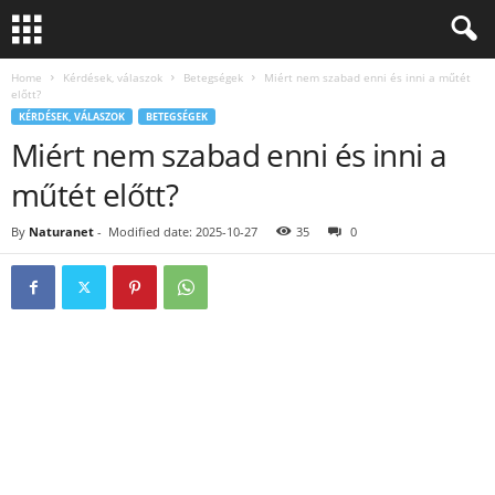
Home
Kérdések, válaszok
Betegségek
Miért nem szabad enni és inni a műtét
előtt?
KÉRDÉSEK, VÁLASZOK
BETEGSÉGEK
Miért nem szabad enni és inni a
műtét előtt?
By
Naturanet
-
Modified date: 2025-10-27
35
0