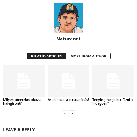
Naturanet
RELATED ARTICLES
MORE FROM AUTHOR
Milyen tüneteket okoz a
Ártalmas-e a ceruzarágás?
Tényleg meg lehet fázni a
hidegfront?
hidegben?
LEAVE A REPLY