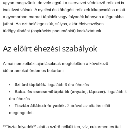
ugyan megszűnik, de vele együtt a szervezet védekező reflexei is
inaktívvá válnak. A nyelési és köhögési reflexek kikapcsolása miatt
a gyomorban maradt táplálék vagy folyadék könnyen a légutakba
juthat. Ha ezt belélegezzük, súlyos, akár életveszélyes
tüdőgyulladást (aspirációs pneumóniát) kockáztatunk.
Az előírt éhezési szabályok
A mai nemzetközi ajánlásoknak megfelelően a következő
időtartamokat érdemes betartani:
Szilárd táplálék:
legalább 6 óra éhezés
Baba- és csecsemőtáplálék (anyatej, tápszer):
legalább 4
óra éhezés
Tisztán átlátszó folyadék:
2 órával az altatás előtt
megengedett
**Tiszta folyadék** alatt a szűrő nélküli tea, víz, cukormentes ital