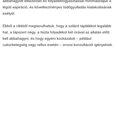
abbahagyott étkezéssel és folyadékfogyasztással minimalizáljuk a
légúti aspiráció, és következményes tüdőgyulladás kialakulásának
esélyét.
Ebből a cikkből megtanulhattuk, hogy a szilárd táplálékot legalább
hat, a tápszert négy, a tiszta folyadékot két órával az altatás előtt
kell abbahagyni, és hogy egyéni kockázatok – például
cukorbetegség vagy reflux esetén – orvosi konzultációt igényelnek.