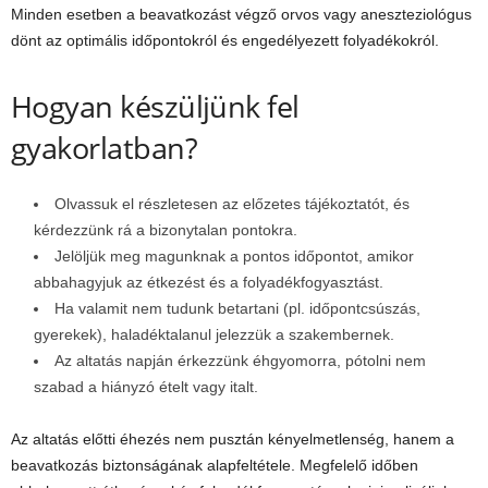
Minden esetben a beavatkozást végző orvos vagy aneszteziológus
dönt az optimális időpontokról és engedélyezett folyadékokról.
Hogyan készüljünk fel
gyakorlatban?
Olvassuk el részletesen az előzetes tájékoztatót, és
kérdezzünk rá a bizonytalan pontokra.
Jelöljük meg magunknak a pontos időpontot, amikor
abbahagyjuk az étkezést és a folyadékfogyasztást.
Ha valamit nem tudunk betartani (pl. időpontcsúszás,
gyerekek), haladéktalanul jelezzük a szakembernek.
Az altatás napján érkezzünk éhgyomorra, pótolni nem
szabad a hiányzó ételt vagy italt.
Az altatás előtti éhezés nem pusztán kényelmetlenség, hanem a
beavatkozás biztonságának alapfeltétele. Megfelelő időben