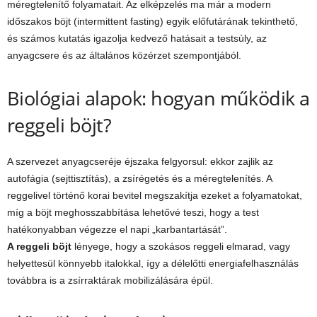
méregtelenítő folyamatait. Az elképzelés ma már a modern
időszakos böjt (intermittent fasting) egyik előfutárának tekinthető,
és számos kutatás igazolja kedvező hatásait a testsúly, az
anyagcsere és az általános közérzet szempontjából.
Biológiai alapok: hogyan működik a
reggeli böjt?
A szervezet anyagcseréje éjszaka felgyorsul: ekkor zajlik az
autofágia (sejttisztítás), a zsírégetés és a méregtelenítés. A
reggelivel történő korai bevitel megszakítja ezeket a folyamatokat,
míg a böjt meghosszabbítása lehetővé teszi, hogy a test
hatékonyabban végezze el napi „karbantartását”.
A reggeli böjt
lényege, hogy a szokásos reggeli elmarad, vagy
helyettesül könnyebb italokkal, így a délelőtti energiafelhasználás
továbbra is a zsírraktárak mobilizálására épül.