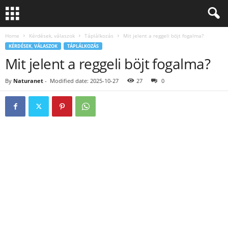
Home
Kérdések, válaszok
Táplálkozás
Mit jelent a reggeli böjt fogalma?
KÉRDÉSEK, VÁLASZOK
TÁPLÁLKOZÁS
Mit jelent a reggeli böjt fogalma?
By
Naturanet
-
Modified date: 2025-10-27
27
0