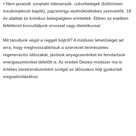
• Nem javasolt: szoptató édesanyák, cukorbetegek (különösen
inzulininjekciót kapók), pajzsmirigy-alulműködésben szenvedők, 18
év alattiak és krónikus betegségben érintettek. Ebben az esetben
feltétlenül konzultáljunk orvossal vagy dietetikussal.
Mit tanultunk végül a reggeli böjtről? A módszer lehetőséget ad
arra, hogy meghosszabbítsuk a szervezet természetes
regenerációs időszakát, javítsuk anyagcserénket és fenntartsuk
energiaszintünket délelőtt is. Az eredeti Dewey-módszer ma is
értékes keretrendszerként szolgál az időszakos böjt gyakorlati
megvalósításához.