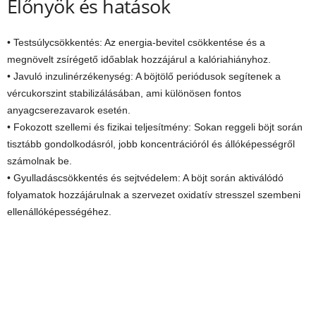
Előnyök és hatások
• Testsúlycsökkentés: Az energia-bevitel csökkentése és a
megnövelt zsírégető időablak hozzájárul a kalóriahiányhoz.
• Javuló inzulinérzékenység: A böjtölő periódusok segítenek a
vércukorszint stabilizálásában, ami különösen fontos
anyagcserezavarok esetén.
• Fokozott szellemi és fizikai teljesítmény: Sokan reggeli böjt során
tisztább gondolkodásról, jobb koncentrációról és állóképességről
számolnak be.
• Gyulladáscsökkentés és sejtvédelem: A böjt során aktiválódó
folyamatok hozzájárulnak a szervezet oxidatív stresszel szembeni
ellenállóképességéhez.