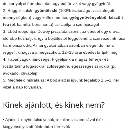
de kortyolj el ébredés után egy pohár vizet vagy gyógyteát.
2. Reggeli italok:
gyümölcslé
(100% tisztaságú, visszafogott
mennyiségben) vagy koffeinmentes
gyógynövényekből készült
tea
(pl. kamilla, borsmenta) csillapítja a szomjúságot.
3. Ebéd időpontja: Dewey javaslata szerint az ebédet egy órával
előrébb hozhatjuk, így a böjtöléstől függetlenül a szervezet ritmusa
harmonizálódik. A mai gyakorlatban azonban elegendő, ha a
reggelit kihagyva a megszokott, 12–13 órai ebédet tartjuk meg.
4. Tápanyagok minősége: Figyeljünk a magas fehérje- és
rosttartalmú fogásokra, zöldségekre, egészséges zsírokra (pl.
avokádó, olívaolaj).
5. Megfelelő hidratálás: A böjt alatt is igyunk legalább 1,5–2 liter
vizet a nap folyamán.
Kinek ajánlott, és kinek nem?
• Ajánlott: enyhe túlsúlyosok, inzulinrezisztenciával élők,
kiegyensúlyozott életmódra törekvők.