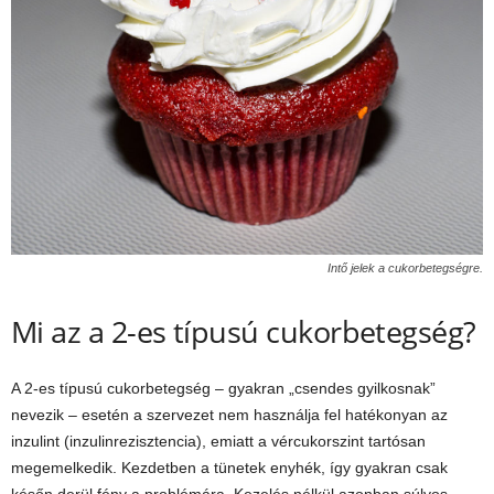
Intő jelek a cukorbetegségre.
Mi az a 2-es típusú cukorbetegség?
A 2-es típusú cukorbetegség – gyakran „csendes gyilkosnak”
nevezik – esetén a szervezet nem használja fel hatékonyan az
inzulint (inzulinrezisztencia), emiatt a vércukorszint tartósan
megemelkedik. Kezdetben a tünetek enyhék, így gyakran csak
későn derül fény a problémára. Kezelés nélkül azonban súlyos