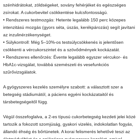
szénhidrátokat, zöldségeket, sovány fehérjéket és egészséges
zsírokat. A cukorbevitel csökkentése kulcsfontosságú.
• Rendszeres testmozgás: Hetente legalább 150 perc közepes
intenzitású mozgás (gyors séta, úszás, kerékpározás) segít javítani
az inzulinérzékenységet.
• Súlykontroll: Még 5–10%-os testsúlycsökkenés is jelentősen
csökkenti a vércukorszintet és a szövődmények kockázatát.
• Rendszeres ellenőrzés: Évente legalább egyszer vércukor- és
HbA1c-vizsgálat, továbbá szemészeti és vesefunkciós
szűrővizsgálatok.
A gyógyszeres kezelés személyre szabott: a választott szer a
betegség stádiumától, a páciens egyéni kockázataitól és
társbetegségeitől függ.
Végül összefoglalva, a 2-es típusú cukorbetegség kezdeti jelei közé
tartozik a fokozott szomjúság, gyakori vizelés, indokolatlan fogyás,
állandó éhség és bőrtünetek. A korai felismerés lehetővé teszi az
életmódváltást és a szükséges gyógyszeres kezelést, amivel