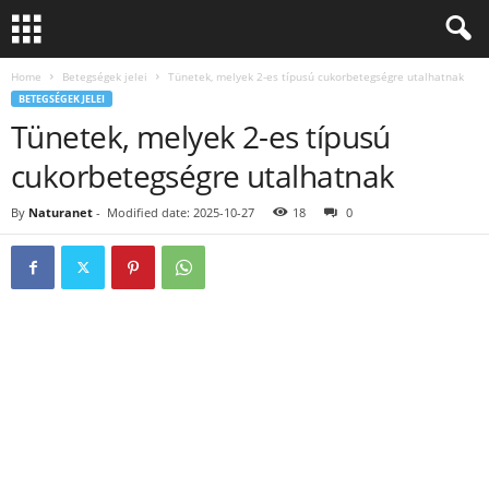
Home
Betegségek jelei
Tünetek, melyek 2-es típusú cukorbetegségre utalhatnak
BETEGSÉGEK JELEI
Tünetek, melyek 2-es típusú
cukorbetegségre utalhatnak
By
Naturanet
-
Modified date: 2025-10-27
18
0