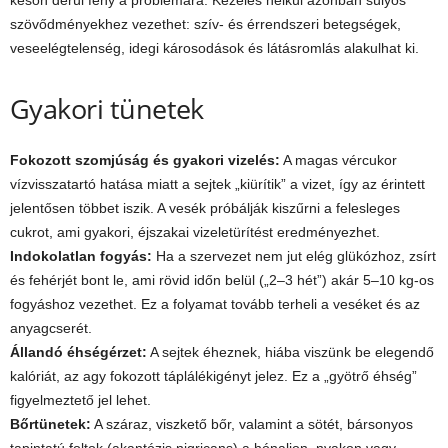
szövődményekhez vezethet: szív- és érrendszeri betegségek,
veseelégtelenség, idegi károsodások és látásromlás alakulhat ki.
Gyakori tünetek
Fokozott szomjúság és gyakori vizelés:
A magas vércukor
vízvisszatartó hatása miatt a sejtek „kiürítik” a vizet, így az érintett
jelentősen többet iszik. A vesék próbálják kiszűrni a felesleges
cukrot, ami gyakori, éjszakai vizeletürítést eredményezhet.
Indokolatlan fogyás:
Ha a szervezet nem jut elég glükózhoz, zsírt
és fehérjét bont le, ami rövid időn belül („2–3 hét”) akár 5–10 kg-os
fogyáshoz vezethet. Ez a folyamat tovább terheli a veséket és az
anyagcserét.
Állandó éhségérzet:
A sejtek éheznek, hiába viszünk be elegendő
kalóriát, az agy fokozott táplálékigényt jelez. Ez a „gyötrő éhség”
figyelmeztető jel lehet.
Bőrtünetek:
A száraz, viszkető bőr, valamint a sötét, bársonyos
tapintatú foltok (akantózis nigricans) a hónaljon, nyakon vagy