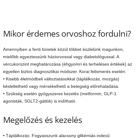
Mikor érdemes orvoshoz fordulni?
Amennyiben a fenti tünetek közül többet észlelünk magunkon,
mielőbb egyeztessünk háziorvossal vagy diabetológussal. A
vércukorszint meghatározása (éhgyomri és terheléses értékek) az
egyetlen biztos diagnosztikai módszer. Korai felismerés esetén:
• Kisebb életmódbeli változtatásokkal (táplálkozás, mozgás)
késleltethető vagy mérsékelhető a betegség előrehaladása.
• Szükség esetén gyógyszeres kezelés (metformin, GLP-1
agonisták, SGLT2-gátlók) is indítható.
Megelőzés és kezelés
• Táplálkozás: Fogyasszunk alacsony glikémiás indexű