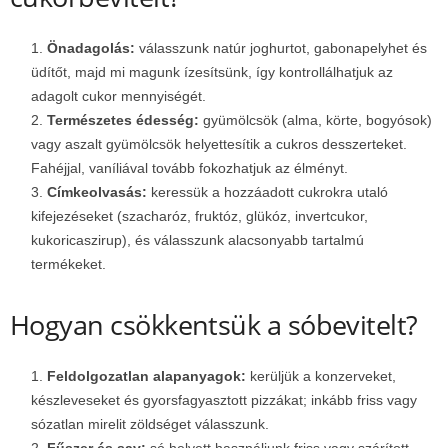
Önadagolás:
válasszunk natúr joghurtot, gabonapelyhet és
üdítőt, majd mi magunk ízesítsünk, így kontrollálhatjuk az
adagolt cukor mennyiségét.
Természetes édesség:
gyümölcsök (alma, körte, bogyósok)
vagy aszalt gyümölcsök helyettesítik a cukros desszerteket.
Fahéjjal, vaníliával tovább fokozhatjuk az élményt.
Címkeolvasás:
keressük a hozzáadott cukrokra utaló
kifejezéseket (szacharóz, fruktóz, glükóz, invertcukor,
kukoricaszirup), és válasszunk alacsonyabb tartalmú
termékeket.
Hogyan csökkentsük a sóbevitelt?
Feldolgozatlan alapanyagok:
kerüljük a konzerveket,
készleveseket és gyorsfagyasztott pizzákat; inkább friss vagy
sózatlan mirelit zöldséget válasszunk.