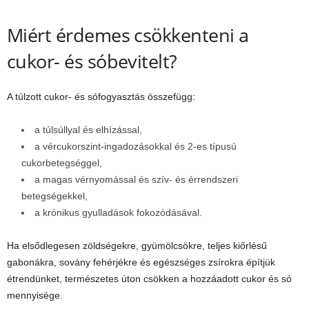
Miért érdemes csökkenteni a
cukor- és sóbevitelt?
A túlzott cukor- és sófogyasztás összefügg:
a túlsúllyal és elhízással,
a vércukorszint-ingadozásokkal és 2-es típusú
cukorbetegséggel,
a magas vérnyomással és szív- és érrendszeri
betegségekkel,
a krónikus gyulladások fokozódásával.
Ha elsődlegesen zöldségekre, gyümölcsökre, teljes kiőrlésű
gabonákra, sovány fehérjékre és egészséges zsírokra építjük
étrendünket, természetes úton csökken a hozzáadott cukor és só
mennyisége.