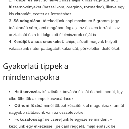
Fűszer és sav:
só helyett használjunk friss vagy szárított
fűszernövényeket (bazsalikom, oregánó, rozmaring), illetve egy
kis citromlét, ecetet az ízesítéshez.
Só adagolása:
törekedjünk napi maximum 5 gramm (egy
teáskanál) sóra, ami magában foglalja az összes forrást – az
asztali sót és a feldolgozott élelmiszerek sóját is.
Kerüljük a sós snackeket:
chips, sózott magvak helyett
válasszunk natúr pattogatott kukoricát, pörköletlen dióféléket.
Gyakorlati tippek a
mindennapokra
Heti tervezés:
készítsünk bevásárlólistát és heti menüt, így
elkerülhetők az impulzusvásárlások.
Otthoni főzés:
minél többet készítünk el magunknak, annál
nagyobb rálátásunk van az összetevőkre.
Fokozatosság:
ne cseréljünk le egyszerre mindent –
kezdjünk egy étkezéssel (például reggeli), majd építsük be