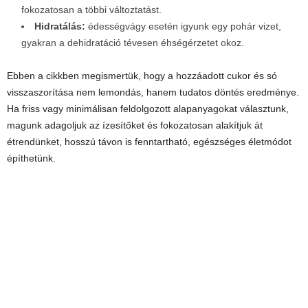
fokozatosan a többi változtatást.
Hidratálás:
édességvágy esetén igyunk egy pohár vizet,
gyakran a dehidratáció tévesen éhségérzetet okoz.
Ebben a cikkben megismertük, hogy a hozzáadott cukor és só
visszaszorítása nem lemondás, hanem tudatos döntés eredménye.
Ha friss vagy minimálisan feldolgozott alapanyagokat választunk,
magunk adagoljuk az ízesítőket és fokozatosan alakítjuk át
étrendünket, hosszú távon is fenntartható, egészséges életmódot
építhetünk.