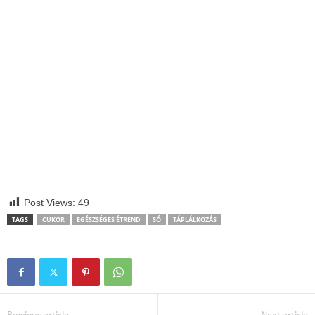
Post Views:
49
TAGS
CUKOR
EGÉSZSÉGES ÉTREND
SÓ
TÁPLÁLKOZÁS
Previous article
Next article