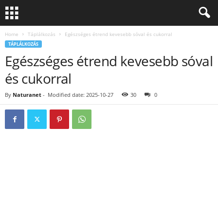
Home
Táplálkozás
Egészséges étrend kevesebb sóval és cukorral
TÁPLÁLKOZÁS
Egészséges étrend kevesebb sóval
és cukorral
By
Naturanet
-
Modified date: 2025-10-27
30
0