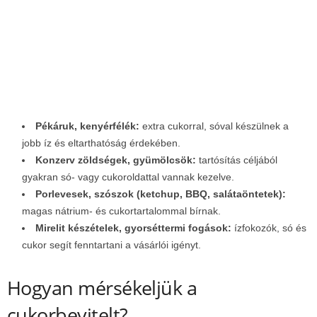
Pékáruk, kenyérfélék:
extra cukorral, sóval készülnek a
jobb íz és eltarthatóság érdekében.
Konzerv zöldségek, gyümölcsök:
tartósítás céljából
gyakran só- vagy cukoroldattal vannak kezelve.
Porlevesek, szószok (ketchup, BBQ, salátaöntetek):
magas nátrium- és cukortartalommal bírnak.
Mirelit készételek, gyorséttermi fogások:
ízfokozók, só és
cukor segít fenntartani a vásárlói igényt.
Hogyan mérsékeljük a
cukorbevitelt?