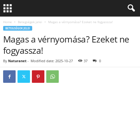
Home
Betegségek jelei
Magas a vérnyomása? Ezeket ne fogyassza!
BETEGSÉGEK JELEI
Magas a vérnyomása? Ezeket ne
fogyassza!
By
Naturanet
-
Modified date: 2025-10-27
37
0