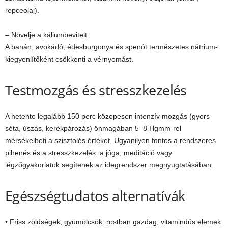
repceolaj).
– Növelje a káliumbevitelt
A banán, avokádó, édesburgonya és spenót természetes nátrium-
kiegyenlítőként csökkenti a vérnyomást.
Testmozgás és stresszkezelés
A hetente legalább 150 perc közepesen intenzív mozgás (gyors
séta, úszás, kerékpározás) önmagában 5–8 Hgmm-rel
mérsékelheti a szisztolés értéket. Ugyanilyen fontos a rendszeres
pihenés és a stresszkezelés: a jóga, meditáció vagy
légzőgyakorlatok segítenek az idegrendszer megnyugtatásában.
Egészségtudatos alternatívák
• Friss zöldségek, gyümölcsök: rostban gazdag, vitamindús elemek