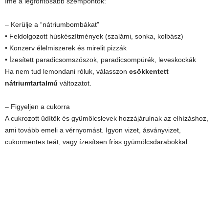
Íme a legfontosabb szempontok:
– Kerülje a “nátriumbombákat”
• Feldolgozott húskészítmények (szalámi, sonka, kolbász)
• Konzerv élelmiszerek és mirelit pizzák
• Ízesített paradicsomszószok, paradicsompürék, leveskockák
Ha nem tud lemondani róluk, válasszon
csökkentett
nátriumtartalmú
változatot.
– Figyeljen a cukorra
A cukrozott üdítők és gyümölcslevek hozzájárulnak az elhízáshoz,
ami tovább emeli a vérnyomást. Igyon vizet, ásványvizet,
cukormentes teát, vagy ízesítsen friss gyümölcsdarabokkal.