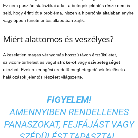
Ez nem pusztán statisztikai adat: a betegek jelentős része nem is
sejti, hogy érinti őt a probléma, hiszen a hipertónia általában enyhe
vagy éppen tünetmentes állapotban zajlik.
Miért alattomos és veszélyes?
A kezeletlen magas vérnyomás hosszú távon érszűkületet,
szívizom-terhelést és végül
stroke-ot
vagy
szívbetegséget
okozhat. Ezek a keringési eredetű megbetegedések felelősek a
halálozások jelentős részéért világszerte.
FIGYELEM!
AMENNYIBEN RENDELLENES
PANASZOKAT, FEJFÁJÁST VAGY
SZÉDÜLÉST TAPASZTAL,