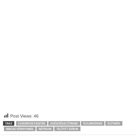
Post Views:
46
TAGS
CUKORFOGYASZTÁS
EGÉSZSÉGES ÉTREND
ÉLELMISZEREK
ÉLETMÓD
MAGAS VÉRNYOMÁS
NÁTRIUM
TELÍTETT ZSÍROK