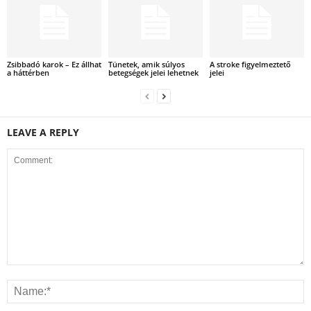
Zsibbadó karok – Ez állhat
Tünetek, amik súlyos
A stroke figyelmeztető
a háttérben
betegségek jelei lehetnek
jelei
LEAVE A REPLY