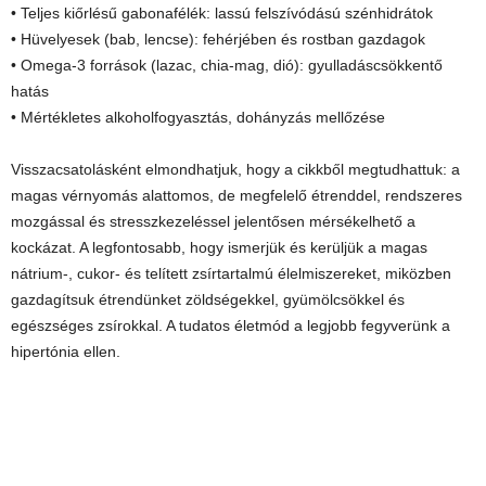
• Teljes kiőrlésű gabonafélék: lassú felszívódású szénhidrátok
• Hüvelyesek (bab, lencse): fehérjében és rostban gazdagok
• Omega-3 források (lazac, chia-mag, dió): gyulladáscsökkentő
hatás
• Mértékletes alkoholfogyasztás, dohányzás mellőzése
Visszacsatolásként elmondhatjuk, hogy a cikkből megtudhattuk: a
magas vérnyomás alattomos, de megfelelő étrenddel, rendszeres
mozgással és stresszkezeléssel jelentősen mérsékelhető a
kockázat. A legfontosabb, hogy ismerjük és kerüljük a magas
nátrium-, cukor- és telített zsírtartalmú élelmiszereket, miközben
gazdagítsuk étrendünket zöldségekkel, gyümölcsökkel és
egészséges zsírokkal. A tudatos életmód a legjobb fegyverünk a
hipertónia ellen.