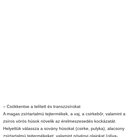
– Csökkentse a telített és transzzsírokat
A magas zsírtartalmú tejtermékek, a vaj, a csirkebőr, valamint a
zsíros vörös húsok növelik az érelmeszesedés kockázatát.
Helyettük válassza a sovány húsokat (csirke, pulyka), alacsony
zsírtartalmú tejtermékeket, valamint növényi olajokat (olíva-,